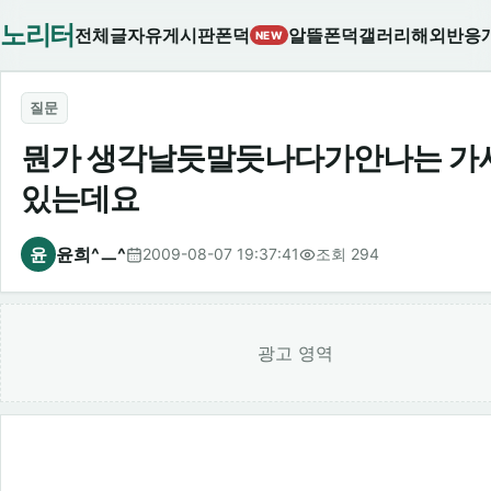
노리터
전체글
자유게시판
폰덕
알뜰폰덕
갤러리
해외반응
NEW
질문
뭔가 생각날듯말듯나다가안나는 가
있는데요
윤
윤희^ㅡ^
2009-08-07 19:37:41
조회 294
광고 영역