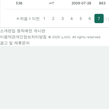
뽐뿌 홈페이지 주소가 어떻게 되나요?
(2)
538
ㄵ?
2009-07-28
863
처음
이전
1
2
3
4
5
6
7
다
소개
편집 원칙
예전 게시판
이용약관
개인정보처리방침
© 2026 노리터. All rights reserved.
광고 및 제휴문의