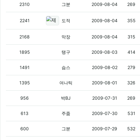
근데 기사같은거 막 퍼오면
(3)
2310
그분
2009-08-04
269
제가 별에 관심이 많은데요 이게 지
2241
도적
2009-08-04
355
해충에서 왓스빈다.
(1)
2168
막장
2009-08-04
315
씹덕넷이 뽐뿌를 이기려면 몇년걸리나요?
1895
탱구
2009-08-03
414
쥔장님~~
(2)
1491
슴스
2009-08-02
279
여나틱 사고싶어서 그러는데요!!
(3)
1395
여나틱
2009-08-01
326
궁금한게 있는데요
(6)
956
박BJ
2009-07-31
269
여기가 혹시 무릎이 닿기도전에 댓글이 달
613
주줌
2009-07-30
531
니들 질문 올리면 내가 진짜 친절하게 답
600
그분
2009-07-29
532