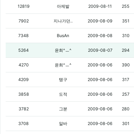
공인인증서에 문제가..
(3)
12819
아제발
2009-08-11
255
스크 신규 엑페, 옴냐 최저가로 찾아주세
7902
지나가던..
2009-08-09
351
궁금하다
(2)
7348
BusAn
2009-08-08
310
뭔가 생각날듯말듯나다가안나는 가사가 
5264
윤희^ㅡ^
2009-08-07
294
막 더운데 찬바람쐬면 막 배탈나구 그래
4270
윤희^ㅡ^
2009-08-06
390
십덕넷에 대한 진지한질문.
(2)
4209
탱구
2009-08-06
317
진지하게 질문점
(3)
3858
도적
2009-08-06
257
내가 공지에 까지 질문하라고 올렸는데 
3782
그분
2009-08-06
280
야이 배경음 하나 넣어라.
(5)
3708
알바
2009-08-06
301