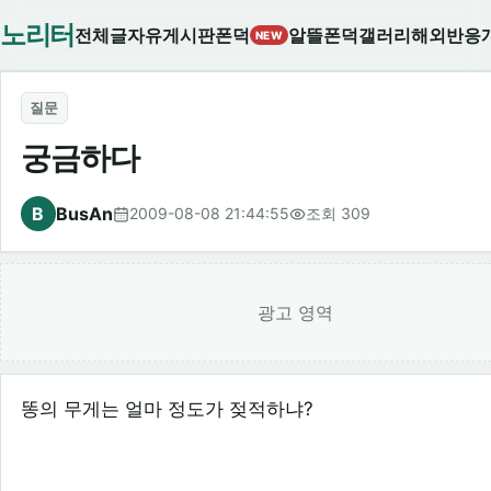
노리터
전체글
자유게시판
폰덕
알뜰폰덕
갤러리
해외반응
NEW
질문
궁금하다
B
BusAn
2009-08-08 21:44:55
조회 309
광고 영역
똥의 무게는 얼마 정도가 젖적하냐?