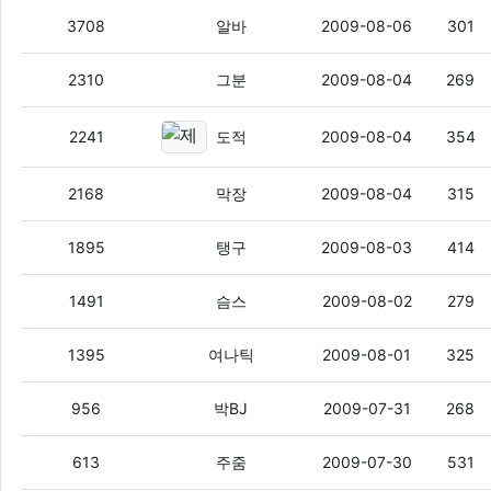
야이 배경음 하나 넣어라.
(5)
3708
알바
2009-08-06
301
근데 기사같은거 막 퍼오면
(3)
2310
그분
2009-08-04
269
제가 별에 관심이 많은데요 이게 지
2241
도적
2009-08-04
354
해충에서 왓스빈다.
(1)
2168
막장
2009-08-04
315
씹덕넷이 뽐뿌를 이기려면 몇년걸리나요?
1895
탱구
2009-08-03
414
쥔장님~~
(2)
1491
슴스
2009-08-02
279
여나틱 사고싶어서 그러는데요!!
(3)
1395
여나틱
2009-08-01
325
궁금한게 있는데요
(6)
956
박BJ
2009-07-31
268
여기가 혹시 무릎이 닿기도전에 댓글이 달
613
주줌
2009-07-30
531