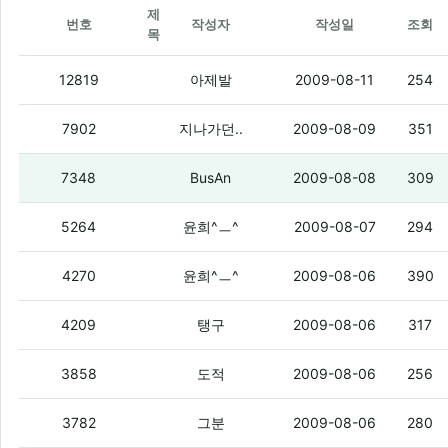
제
번호
작성자
작성일
조회
목
공인인증서에 문제가..
(3)
12819
아제발
2009-08-11
254
스크 신규 엑페, 옴냐 최저가로 찾아주세
7902
지나가던..
2009-08-09
351
궁금하다
(2)
7348
BusAn
2009-08-08
309
뭔가 생각날듯말듯나다가안나는 가사가 
5264
윤희^ㅡ^
2009-08-07
294
막 더운데 찬바람쐬면 막 배탈나구 그래
4270
윤희^ㅡ^
2009-08-06
390
십덕넷에 대한 진지한질문.
(2)
4209
탱구
2009-08-06
317
진지하게 질문점
(3)
3858
도적
2009-08-06
256
내가 공지에 까지 질문하라고 올렸는데 
3782
그분
2009-08-06
280