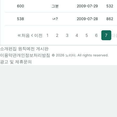
니들 질문 올리면 내가 진짜 친절하게 답
600
그분
2009-07-29
532
뽐뿌 홈페이지 주소가 어떻게 되나요?
(2)
538
ㄵ?
2009-07-28
862
처음
이전
1
2
3
4
5
6
7
다
소개
편집 원칙
예전 게시판
이용약관
개인정보처리방침
© 2026 노리터. All rights reserved.
광고 및 제휴문의