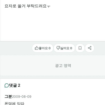
요자로 쓸거 부탁드려요ㅜ
좋아요 0
싫어요 0
스크랩
공유
광고 영역
댓글 2
그분
2009-08-09
폰덕에 있따