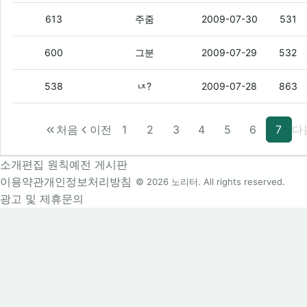
여기가 혹시 무릎이 닿기도전에 댓글이 달
613
주줌
2009-07-30
531
니들 질문 올리면 내가 진짜 친절하게 답
600
그분
2009-07-29
532
뽐뿌 홈페이지 주소가 어떻게 되나요?
(2)
538
ㄵ?
2009-07-28
863
처음
이전
1
2
3
4
5
6
7
다
소개
편집 원칙
예전 게시판
이용약관
개인정보처리방침
© 2026 노리터. All rights reserved.
광고 및 제휴문의