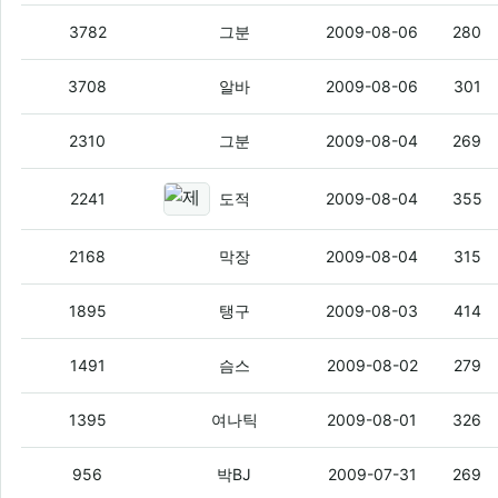
내가 공지에 까지 질문하라고 올렸는데 
3782
그분
2009-08-06
280
야이 배경음 하나 넣어라.
(5)
3708
알바
2009-08-06
301
근데 기사같은거 막 퍼오면
(3)
2310
그분
2009-08-04
269
제가 별에 관심이 많은데요 이게 지
2241
도적
2009-08-04
355
해충에서 왓스빈다.
(1)
2168
막장
2009-08-04
315
씹덕넷이 뽐뿌를 이기려면 몇년걸리나요?
1895
탱구
2009-08-03
414
쥔장님~~
(2)
1491
슴스
2009-08-02
279
여나틱 사고싶어서 그러는데요!!
(3)
1395
여나틱
2009-08-01
326
궁금한게 있는데요
(6)
956
박BJ
2009-07-31
269