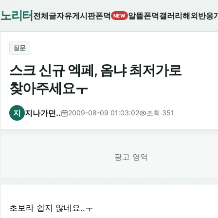
노리터
전체글
자유게시판
폰덕
알뜰폰덕
갤러리
해외반응
NEW
질문
스크 신규 엑페, 옴냐 최저가로
찾아주세요ㅜ
지
지나가던..
2009-08-09 01:03:02
조회 351
광고 영역
초보라 쉽지 않네요..ㅜ