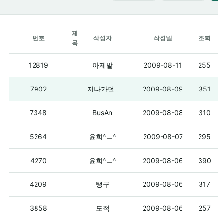
제
번호
작성자
작성일
조회
목
공인인증서에 문제가..
(3)
12819
아제발
2009-08-11
255
스크 신규 엑페, 옴냐 최저가로 찾아주세
7902
지나가던..
2009-08-09
351
궁금하다
(2)
7348
BusAn
2009-08-08
310
뭔가 생각날듯말듯나다가안나는 가사가 
5264
윤희^ㅡ^
2009-08-07
295
막 더운데 찬바람쐬면 막 배탈나구 그래
4270
윤희^ㅡ^
2009-08-06
390
십덕넷에 대한 진지한질문.
(2)
4209
탱구
2009-08-06
317
진지하게 질문점
(3)
3858
도적
2009-08-06
257