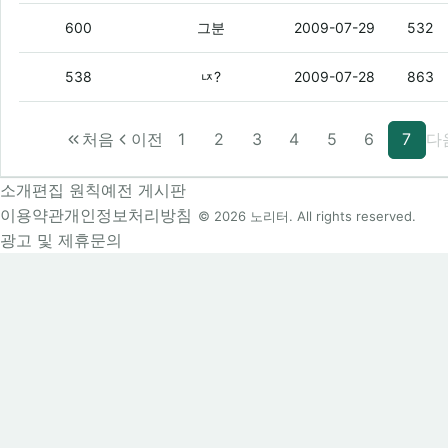
니들 질문 올리면 내가 진짜 친절하게 답
600
그분
2009-07-29
532
뽐뿌 홈페이지 주소가 어떻게 되나요?
(2)
538
ㄵ?
2009-07-28
863
처음
이전
1
2
3
4
5
6
7
다
소개
편집 원칙
예전 게시판
이용약관
개인정보처리방침
© 2026 노리터. All rights reserved.
광고 및 제휴문의