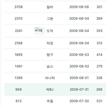
야이 배경음 하나 넣어라.
(5)
3708
알바
2009-08-06
301
근데 기사같은거 막 퍼오면
(3)
2310
그분
2009-08-04
269
제가 별에 관심이 많은데요 이게 지
2241
도적
2009-08-04
355
해충에서 왓스빈다.
(1)
2168
막장
2009-08-04
315
씹덕넷이 뽐뿌를 이기려면 몇년걸리나요?
1895
탱구
2009-08-03
414
쥔장님~~
(2)
1491
슴스
2009-08-02
279
여나틱 사고싶어서 그러는데요!!
(3)
1395
여나틱
2009-08-01
326
궁금한게 있는데요
(6)
956
박BJ
2009-07-31
268
여기가 혹시 무릎이 닿기도전에 댓글이 달
613
주줌
2009-07-30
531