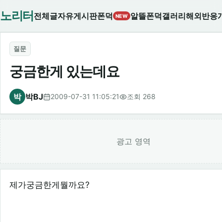
노리터
전체글
자유게시판
폰덕
알뜰폰덕
갤러리
해외반응
NEW
질문
궁금한게 있는데요
박
박BJ
2009-07-31 11:05:21
조회 268
광고 영역
제가궁금한게뭘까요?