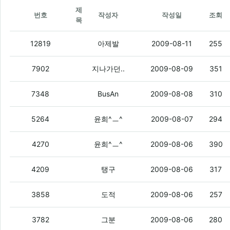
제
번호
작성자
작성일
조회
목
공인인증서에 문제가..
(3)
12819
아제발
2009-08-11
255
스크 신규 엑페, 옴냐 최저가로 찾아주세
7902
지나가던..
2009-08-09
351
궁금하다
(2)
7348
BusAn
2009-08-08
310
뭔가 생각날듯말듯나다가안나는 가사가 
5264
윤희^ㅡ^
2009-08-07
294
막 더운데 찬바람쐬면 막 배탈나구 그래
4270
윤희^ㅡ^
2009-08-06
390
십덕넷에 대한 진지한질문.
(2)
4209
탱구
2009-08-06
317
진지하게 질문점
(3)
3858
도적
2009-08-06
257
내가 공지에 까지 질문하라고 올렸는데 
3782
그분
2009-08-06
280