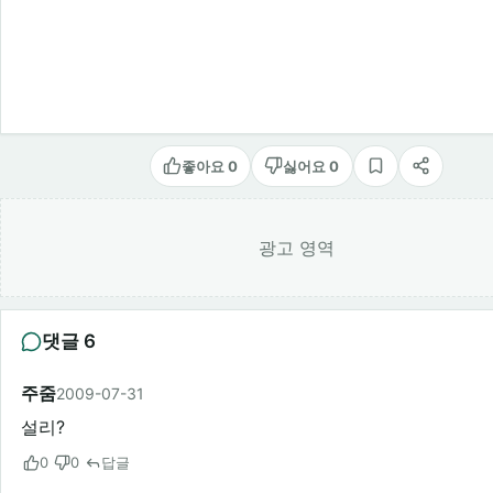
좋아요 0
싫어요 0
스크랩
공유
광고 영역
댓글 6
주줌
2009-07-31
설리?
0
0
답글