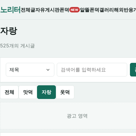
노리터
전체글
자유게시판
폰덕
알뜰폰덕
갤러리
해외반응
NEW
자랑
525개의 게시글
제목
전체
맛덕
자랑
웃덕
광고 영역