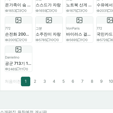
온가족이 슼 노예
스스드가 자랑
노트북 산게 자랑
1653
3
0
1659
3
0
1675
3
0
2031
3
772
그분
VonParis
772
손전화 200일 넘게 쓴게 자랑
소주잔이 자랑
바이러스 걸린게 자랑
2005
2
0
5785
10
0
5695
1
0
5726
6
Danielino
공군 713기 1차 서류전형 붙은게자랑
2465
11
0
처음
이전
1
2
3
4
5
6
7
8
9
1
소개
편집 원칙
예전 게시판