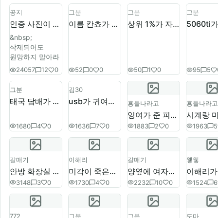
공지
그분
그분
그분
인증 사진이 없으면 무효임
이름 칸쵸가 자랑
상위 1%가 자랑
5060ti
&nbsp;
삭제되어도
원망하지 말아라
24057
12
0
52
0
0
50
1
0
95
5
그분
김30
태국 담배가 자랑
usb가 귀여운게 자랑
횽들나라고
횽들나라고
잉여가 준 피자헛 50%쿠폰 사용한게 자랑
1680
4
0
1636
7
0
1883
2
0
1963
5
갈매기
이해리
갈매기
윃윃
안방 화장실 문고리 혼자 교체한게 자랑
미각이 죽은게 자랑
양옆에 여자끼고 사진 찍은게 자랑
3148
3
0
1730
4
0
2232
10
0
1524
6
772
그분
그분
도마