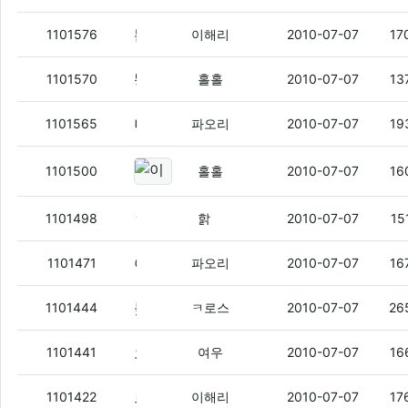
뽐덕에서 목각 살까하는데 2만언돈가지고 사기치는넘 있겠지?
1101576
이해리
2010-07-07
17
똥떢아. 우리도 만나자.
1101570
홀홀
2010-07-07
13
니네 컴 자격증 딴 경험좀 ㅇㅇ
(6)
1101565
파오리
2010-07-07
19
이거 이쁘지 않냐?
(7)
1101500
홀홀
2010-07-07
16
ㅎㅐ리옹
(5)
1101498
핡
2010-07-07
15
아까 뽐덕 프로그램
(2)
1101471
파오리
2010-07-07
16
돚거다시
(5)
1101444
ㅋ로스
2010-07-07
26
오늘은영화
(4)
1101441
여우
2010-07-07
16
르그 현금 중지되도 상관없음
(3)
1101422
이해리
2010-07-07
17