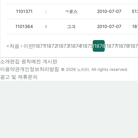
돚거야 ㅈㅇ고딩나라에 나노4세대 8g8만원에올라 왔다
1101371
ㅋ로스
2010-07-07
51
니들도 리얼술래잡기봐바라
(2)
1101364
그긔
2010-07-07
18
처음
이전
11871
11872
11873
11874
11875
11876
11877
11878
118
소개
편집 원칙
예전 게시판
이용약관
개인정보처리방침
© 2026 노리터. All rights reserved.
광고 및 제휴문의