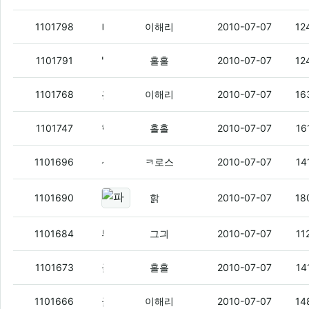
나 말고 한명이 더 있는데
(1)
1101798
이해리
2010-07-07
12
'ㅅ'
(1)
1101791
홀홀
2010-07-07
12
홀홀 이 생기 인증없으면 무효 몰라?
(1)
1101768
이해리
2010-07-07
16
핼.
(3)
1101747
홀홀
2010-07-07
16
삼성 엠피삼중에 와파되는거있냐?
(3)
1101696
ㅋ로스
2010-07-07
14
파오리야 자격증 ㅇㅇ
(7)
1101690
핡
2010-07-07
18
뿌직
(2)
1101684
그긔
2010-07-07
11
글.
(1)
1101673
홀홀
2010-07-07
14
글 왜 안 싸나염
(2)
1101666
이해리
2010-07-07
14