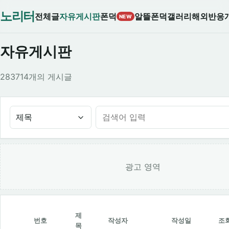
노리터
전체글
자유게시판
폰덕
알뜰폰덕
갤러리
해외반응
NEW
자유게시판
283714개의 게시글
제목
광고 영역
제
번호
작성자
작성일
조
목