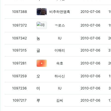
야이 나븐새기드랑
(2)
1097388
비추하면앰흑
2010-07-06
1
야이늬드랑 아이팟 터치 뚜껑이없다
1097372
ㅋ로스
2010-07-06
1
농협 카드 만들때 아무것도 모르고
(4)
1097342
IU
2010-07-06
2
글면 농마 VS 국마 어떤게 win?
(7)
1097315
이해리
2010-07-06
3
날도 선선하니 갠춘하네 ㅋ
(5)
1097281
쇽호
2010-07-06
2
오늘 하나은행 갔었는데...
(6)
1097259
하사신
2010-07-06
1
마이원 혜택
(2)
1097236
IU
2010-07-06
3
루팡 공장 떄려쳤냐
(3)
1097217
김씨
2010-07-06
1