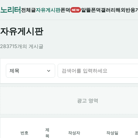
노리터
전체글
자유게시판
폰덕
알뜰폰덕
갤러리
해외반응
NEW
자유게시판
283715개의 게시글
제목
광고 영역
제
번호
작성자
작성일
목