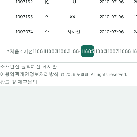
KB카드 중에 쓸만한건
(10)
1097162
IU
2010-07-06
2
안드로이드 쓰는 애들 있냐?
(2)
1097155
XXL
2010-07-06
1
앤디카드 이름 바꼈더라
(6)
1097074
하사신
2010-07-06
2
처음
이전
11881
11882
11883
11884
11885
11886
11887
11888
11
소개
편집 원칙
예전 게시판
이용약관
개인정보처리방침
© 2026 노리터. All rights reserved.
광고 및 제휴문의