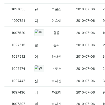
난 일부러 신용카드 안 만든다 ㅇㅇ
(5)
1097630
ㅋ로스
2010-07-06
2
다들 토렌트 쓰냐?
(11)
1097611
얀숭이
2010-07-06
2
ㅋ로스
(3)
1097529
홀홀
2010-07-06
1
로스 쓴다면 주고
(2)
1097515
김씨
2010-07-06
2
아 글구 신카발급받을때 중요사항
(14)
1097512
하사신
2010-07-06
2
인제 통장에 150만원도 안 남은걸
1097474
ㅋ로스
2010-07-06
2
신용카드 발급받아 쓰려면 듣보잡 카드사 발급받지 마라
1097447
하사신
2010-07-06
3
니네 버블파이터 하는사람 읶냐
(4)
1097436
파오리
2010-07-06
2
파오리 봐라
(6)
1097397
하사신
2010-07-06
1