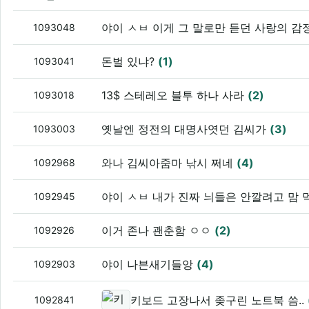
야이 ㅅㅂ 이게 그 말로만 듣던 사랑의 감
1093048
돈벌 있냐?
(1)
1093041
13$ 스테레오 블투 하나 사라
(2)
1093018
옛날엔 정전의 대명사엿던 김씨가
(3)
1093003
와나 김씨아줌마 낚시 쩌네
(4)
1092968
야이 ㅅㅂ 내가 진짜 늬들은 안깔려고 맘
1092945
이거 존나 괜춘함 ㅇㅇ
(2)
1092926
야이 나븐새기들앙
(4)
1092903
키보드 고장나서 좆구린 노트북 씀..
1092841