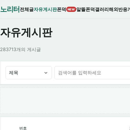
노리터
전체글
자유게시판
폰덕
알뜰폰덕
갤러리
해외반응
NEW
자유게시판
283713개의 게시글
제목
번호