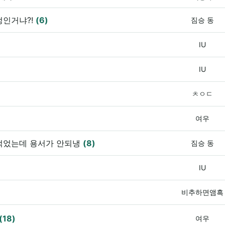
정인거냐?!
(6)
짐승 동
IU
IU
ㅊㅇㄷ
여우
 먹었는데 용서가 안되냉
(8)
짐승 동
IU
비추하면앰흑
(18)
여우