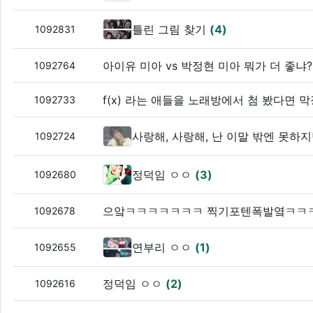
틀린 그림 찾기
(4)
1092831
아이유 미아 vs 박정현 미아 뭐가 더 좋냐
1092764
f(x) 라는 애들을 노래방에서 첨 봤다면 
1092733
사랑해, 사랑해, 난 이말 밖엔 못하
1092724
정덕임 ㅇㅇ
(3)
1092680
으앜ㅋㅋㅋㅋㅋㅋㅋ 찍기포텐폭발옄ㅋㅋ
1092678
연부리 ㅇㅇ
(1)
1092655
정덕임 ㅇㅇ
(2)
1092616