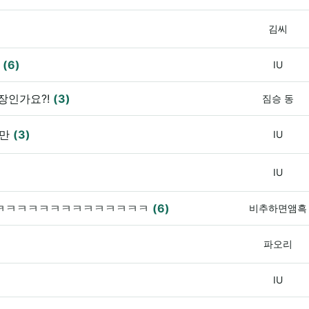
김씨
?
(6)
IU
막장인가요?!
(3)
짐승 동
지만
(3)
IU
IU
ㅋㅋㅋㅋㅋㅋㅋㅋㅋㅋㅋㅋㅋㅋ
(6)
비추하면앰흑
파오리
IU