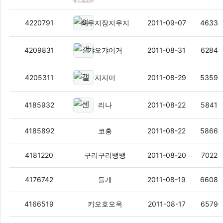
아크 신규133000 갤럭시 호핀 28
4220791
좌우지장지우지
2011-09-07
4633
갤럭시s2 583.200원 가입비,유심
4209831
갸오갸이거
2011-08-31
6284
갤럭시a 94800원 가면유면 ㄱㄱ
(4
4205311
지지미
2011-08-29
5359
센세이션 37만3천 ㄱㄱㄱ
(8)
4185932
리나
2011-08-22
5841
KT HTC EVO 최저 할부 23만원 초특가
(
4185892
코홍
2011-08-22
5866
lg보상기변 갤2 44만9천 베가레이서 34만
4181220
구리구리뱅뱅
2011-08-20
7022
넥스 10.5 6개월유지 가유/유후/채후
(5)
4176742
들개
2011-08-19
6608
아크 13만 ..
(7)
4166519
키오호오옥
2011-08-17
6579