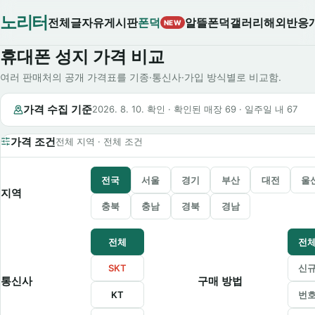
노리터
전체글
자유게시판
폰덕
알뜰폰덕
갤러리
해외반응
NEW
휴대폰 성지 가격 비교
여러 판매처의 공개 가격표를 기종·통신사·가입 방식별로 비교함.
가격 수집 기준
2026. 8. 10. 확인 · 확인된 매장 69 · 일주일 내 67
가격 조건
전체 지역 · 전체 조건
전국
서울
경기
부산
대전
울
지역
충북
충남
경북
경남
전체
전
SKT
신
통신사
구매 방법
KT
번