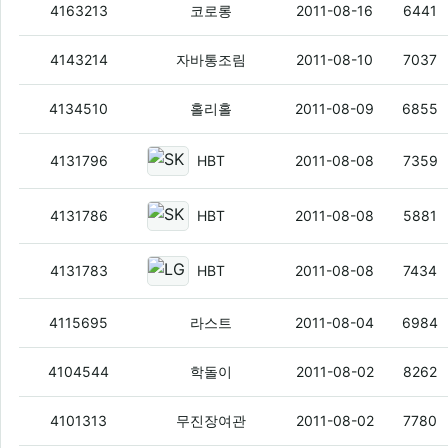
KT HTC EVO 최저 할부 24만6천원 
4163213
코로롱
2011-08-16
6441
어째 EVO는 올라온적 없는거같다 2670
4143214
자바통조림
2011-08-10
7037
KT 아트릭스 최저 할부 17만7천원 멀티
4134510
홀리홀
2011-08-09
6855
SKT 베가 레이서
(2)
4131796
HBT
2011-08-08
7359
SKT 갤럭시S2 675600
4131786
HBT
2011-08-08
5881
LGU+ 베가레이서 15만
(3)
4131783
HBT
2011-08-08
7434
A750K 미라크A 기기변경 기본약정
4115695
라스트
2011-08-04
6984
베가레이서 할원 19 가면/채면
(1)
4104544
학돌이
2011-08-02
8262
sk 아크 25+5 별9 번이
(7)
4101313
무진장여관
2011-08-02
7780