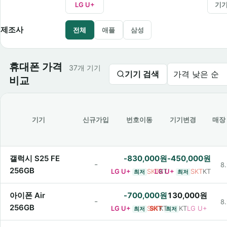
LG U+
기
제조사
전체
애플
삼성
휴대폰 가격
37개 기기
기기 검색
가격 낮은 순
비교
기기
신규가입
번호이동
기기변경
매장
갤럭시 S25 FE
-830,000원
-450,000원
-
8.
256GB
LG U+
SKT
LG U+
KT
SKT
KT
최저
최저
아이폰 Air
-700,000원
130,000원
-
8.
256GB
LG U+
SKT
SKT
KT
KT
LG U+
최저
최저