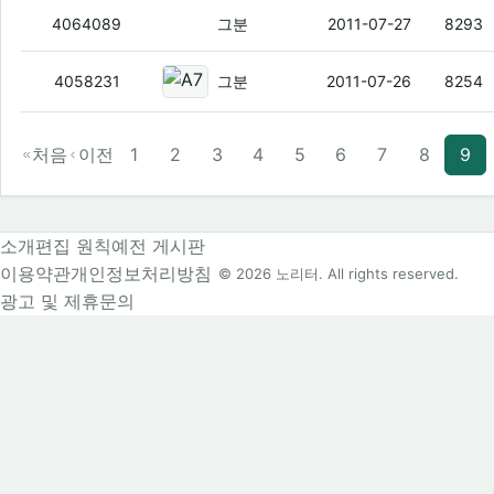
베가레이서 번이
(3)
4064089
그분
2011-07-27
8293
A780L 베가레이서 순규번이
(1)
4058231
그분
2011-07-26
8254
처음
이전
1
2
3
4
5
6
7
8
9
소개
편집 원칙
예전 게시판
이용약관
개인정보처리방침
© 2026 노리터. All rights reserved.
광고 및 제휴문의