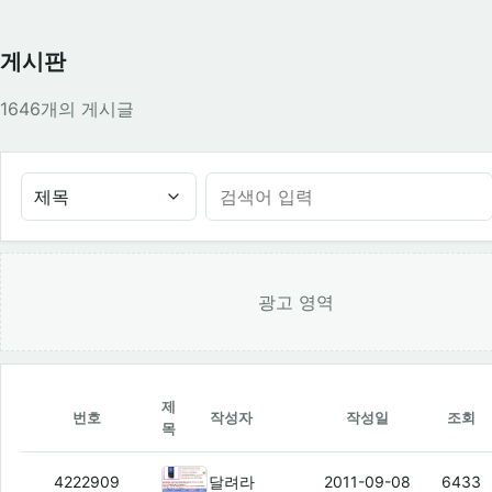
게시판
1646개의 게시글
제목
광고 영역
제
번호
작성자
작성일
조회
목
갤럭시s 213000원 아크121200원 
4222909
달려라
2011-09-08
6433