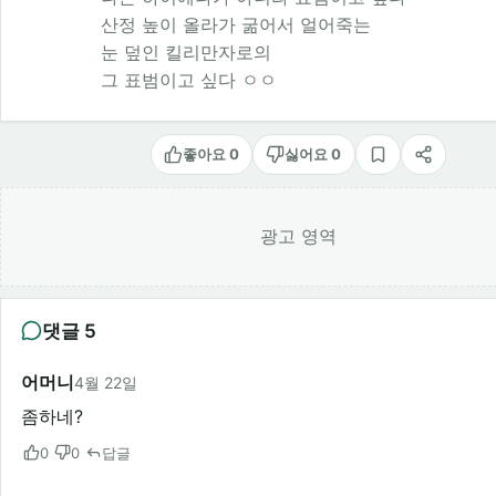
산정 높이 올라가 굶어서 얼어죽는
눈 덮인 킬리만자로의
그 표범이고 싶다 ㅇㅇ
좋아요 0
싫어요 0
스크랩
공유
광고 영역
댓글 5
어머니
4월 22일
좀하네?
0
0
답글