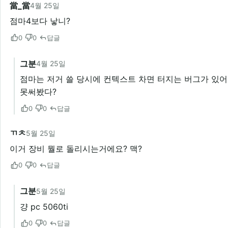
當_當
4월 25일
점마4보다 낳니?
0
0
답글
그분
4월 25일
점마는 저거 쓸 당시에 컨텍스트 차면 터지는 버그가 있어
못써봤다?
0
0
답글
ㄲㅊ
5월 25일
이거 장비 뭘로 돌리시는거에요? 맥?
0
0
답글
그분
5월 25일
걍 pc 5060ti
0
0
답글