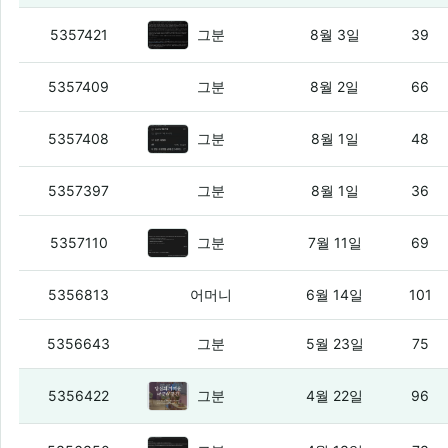
머드게임 만들고 있는데 QA에서 클
5357421
그분
8월 3일
39
코덱스 쓰다가 프로라이트 주간 한도 하루 
5357409
그분
8월 2일
66
코덱스 이상해진듯.. sol로 너댓시간
5357408
그분
8월 1일
48
클로드 오퍼스5를 감상하고 감상문
5357397
그분
8월 1일
36
gpt 5.6 테라를 쓰고 감상문
(3)
5357110
그분
7월 11일
69
님 디아 룬워드 수정좀.
(6)
5356813
어머니
6월 14일
101
2차 리뉴얼을 하고 감상문
(6)
5356643
그분
5월 23일
75
qwen 3.6을 쓰고 감상문
(5)
5356422
그분
4월 22일
96