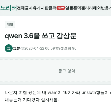
노리터
전체글
자유게시판
폰덕
알뜰폰덕
갤러리
해외반응
NEW
개발
qwen 3.6을 쓰고 감상문
그
그분
2026-04-22 00:59:09
조회 96
광고 영역
나온지 며칠 됐는데 내 vram이 16기가라 unsloth형들이 
내놓는거 기다렸다 설치해봄.