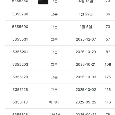
안티그래비티는 당분간 안녕임
(1)
5356350
그분
4월 13일
73
커서 구독해지 후 안티그래비티를 쓰고 
5355780
그분
1월 22일
86
커서 auto 이제 종량제네.. gpt5 nano
5355690
그분
1월 5일
73
TV에서 쿠팡 개인정보 유출 관련 전문가
5355531
그분
2025-12-07
57
아 enum 떄문에 짜증난다 ㅠㅠ
(2)
5355261
그분
2025-10-29
82
국내 프로젝트에서 디비 컬럼 및 변수에 e
5355203
그분
2025-10-21
108
사이트 빨라지는 작업을 하고 감상문
(8)
5355129
그분
2025-10-03
125
검색엔진을 구성하고 감상문
(5)
5355126
그분
2025-10-02
116
플필에
(8)
5355113
어머니
2025-09-25
116
테스트
(1)
5355106
그분34
2025-09-22
78