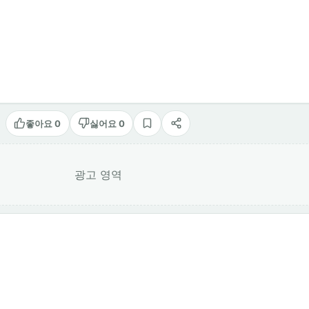
좋아요 0
싫어요 0
스크랩
공유
광고 영역