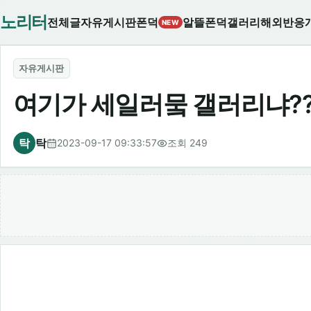
노리터
전체글
자유게시판
폰덕
알뜰폰덕
갤러리
해외반응
NEW
자유게시판
여기가 세일러뭌 갤러리냐??
탁
탁
2023-09-17 09:33:57
조회 249