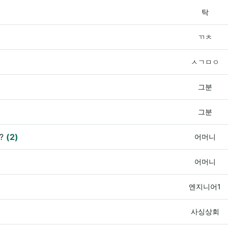
탁
ㄲㅊ
ㅅㄱㅁㅇ
그분
그분
?
(2)
어머니
어머니
엔지니어1
사싱상회