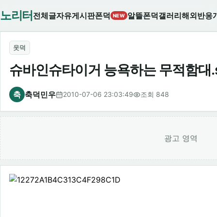
노리터
전체글
자유게시판
폰덕
알뜰폰덕
갤러리
해외반응
NEW
웃덕
슈바인슈타이거 능욕하는 무적함대.s
축
축덕민우
2010-07-06 23:03:49
조회 848
광고 영역