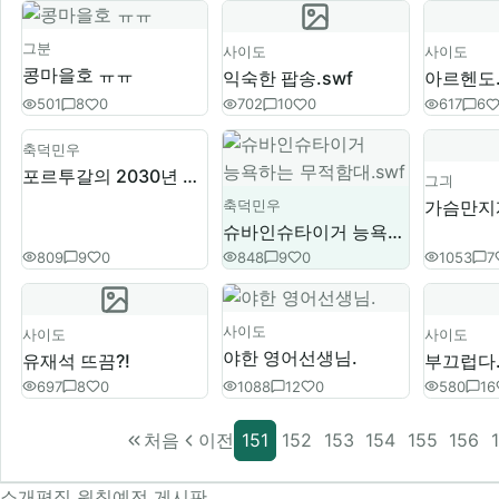
그분
사이도
사이도
콩마을호 ㅠㅠ
익숙한 팝송.swf
아르헨도.
501
8
0
702
10
0
617
6
축덕민우
포르투갈의 2030년 황금세대.jpg
그긔
가슴만지게
축덕민우
슈바인슈타이거 능욕하는 무적함대.swf
809
9
0
848
9
0
1053
7
사이도
사이도
사이도
야한 영어선생님.
유재석 뜨끔?!
부끄럽다.
697
8
0
1088
12
0
580
16
처음
이전
151
152
153
154
155
156
소개
편집 원칙
예전 게시판