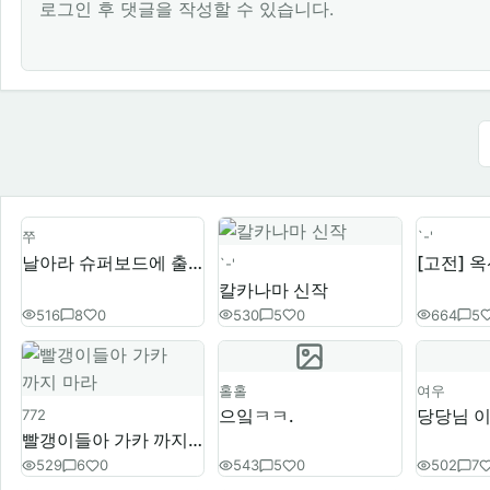
로그인 후 댓글을 작성할 수 있습니다.
쭈
`-'
날아라 슈퍼보드에 출연한 그분
`-'
칼카나마 신작
516
8
0
530
5
0
664
5
홀홀
여우
으잌ㅋㅋ.
772
빨갱이들아 가카 까지 마라
529
6
0
543
5
0
502
7