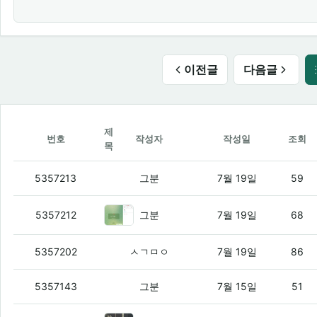
이전글
다음글
제
번호
작성자
작성일
조회
목
연휴동안 심심해서 알뜰폰덕 만들어봄
(1)
5357213
그분
7월 19일
59
로맨스 스캠 피싱을 실패하고 감상
5357212
그분
7월 19일
68
중고 올뉴소렌토를 5만km 타고 감상문
(3
5357202
ㅅㄱㅁㅇ
7월 19일
86
고대병원 앱 논란을 보고 감상문
(1)
5357143
그분
7월 15일
51