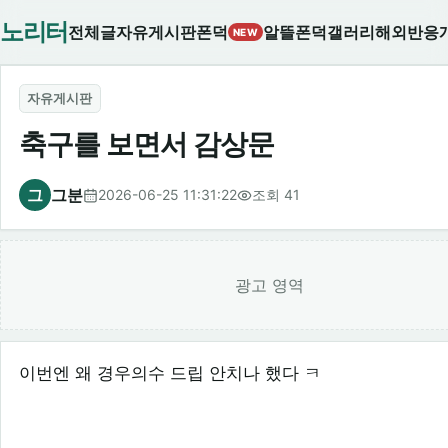
노리터
전체글
자유게시판
폰덕
알뜰폰덕
갤러리
해외반응
NEW
자유게시판
축구를 보면서 감상문
그
그분
2026-06-25 11:31:22
조회 41
광고 영역
이번엔 왜 경우의수 드립 안치나 했다 ㅋ