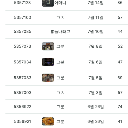
하이브리드를 타고 감상문.jyp
(6)
5357128
어머니
7월 14일
86
대우 들어간 사업이 적자 보기 시작한듯
(
5357100
ㄲㅊ
7월 11일
57
야이늬두라 FSD LITE 한국에 열린건 알
5357085
횽들나라고
7월 10일
44
일본에 진출한 십덕넷
(5)
5357073
그분
7월 8일
52
자룬을 먹고 감상문
(1)
5357034
그분
7월 6일
47
매미 살아있음?
(6)
5357033
그분
7월 5일
69
베트남 개발자 안쓰기로 한듯
(4)
5357003
ㄲㅊ
7월 3일
57
디아 메뉴 하나 추가함
(5)
5356922
그분
6월 26일
74
서대문역 서대문집
(1)
5356921
그분
6월 26일
41