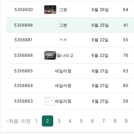
260번 버스 사고난듯
(3)
5356920
그분
6월 26일
84
축구를 보면서 감상문
(1)
5356898
그분
6월 25일
41
오늘도 외쳐봅니다.
(4)
5356881
ㄲㅊ
6월 22일
55
모델 YL 어떰(부제 : 테슬람 있음?)
(
5356866
횽들나라고
6월 22일
76
늬들 다 운전하냐?
(3)
5356865
세일러뭌
6월 21일
63
요즘에 자봉을 다니는데
(6)
5356864
세일러뭌
6월 21일
80
다크모드를 풀으니 보인다
(2)
5356863
세일러뭌
6월 21일
59
처음
이전
1
2
3
4
5
6
7
8
9