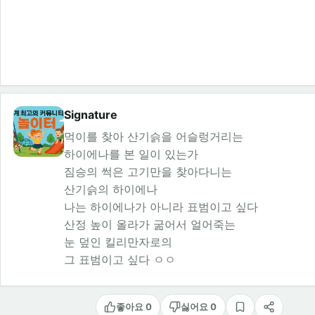
Signature
먹이를 찾아 산기슭을 어슬렁거리는
하이에나를 본 일이 있는가
짐승의 썩은 고기만을 찾아다니는
산기슭의 하이에나
나는 하이에나가 아니라 표범이고 싶다
산정 높이 올라가 굶어서 얼어죽는
눈 덮인 킬리만자로의
그 표범이고 싶다 ㅇㅇ
좋아요 0
싫어요 0
스크랩
공유