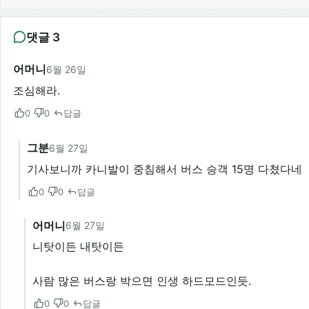
댓글 3
어머니
6월 26일
조심해라.
0
0
답글
그분
6월 27일
기사보니까 카니발이 중침해서 버스 승객 15명 다쳤다네
0
0
답글
어머니
6월 27일
니탓이든 내탓이든
사람 많은 버스랑 박으면 인생 하드모드인듯.
0
0
답글