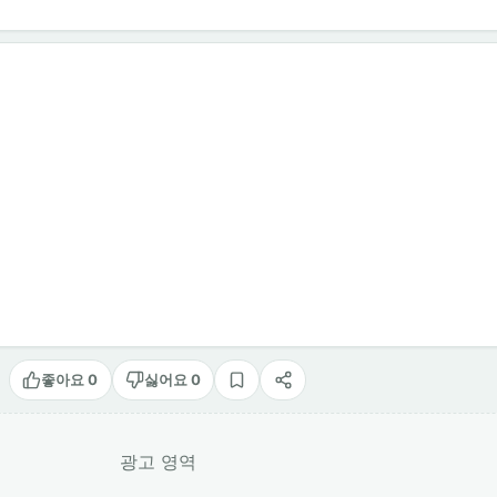
좋아요 0
싫어요 0
스크랩
공유
광고 영역