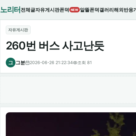
노리터
전체글
자유게시판
폰덕
알뜰폰덕
갤러리
해외반응
NEW
자유게시판
260번 버스 사고난듯
그
그분
2026-06-26 21:22:34
조회 81