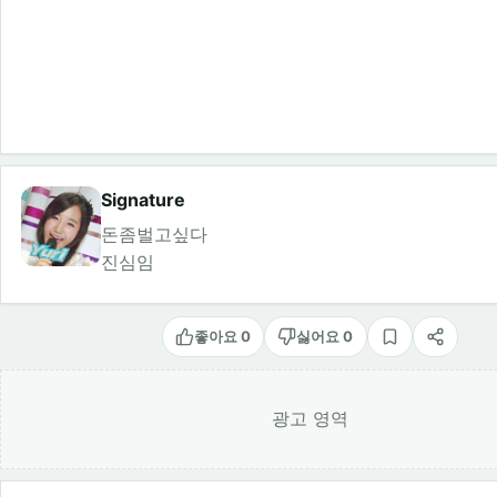
Signature
돈좀벌고싶다
진심임
좋아요 0
싫어요 0
스크랩
공유
광고 영역