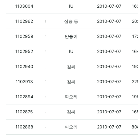
김씨 안냥?
(1)
1103004
IU
2010-07-07
16
내가 고자인거냐?!
(2)
1102962
짐승 동
2010-07-07
20
입덕
(1)
1102959
얀숭이
2010-07-07
17
입덕
(1)
1102952
IU
2010-07-07
16
7월 말 소집해제
(1)
1102940
김씨
2010-07-07
19
핡 있냐
(5)
1102913
김씨
2010-07-07
22
아후 시밤 일이 또 이렇게 안풀리내
(2)
1102894
파오리
2010-07-07
19
분위기 엄하네
(1)
1102875
김씨
2010-07-07
16
문자 수신내역 확인하려면 대리점 가야되지?
1102868
파오리
2010-07-07
80