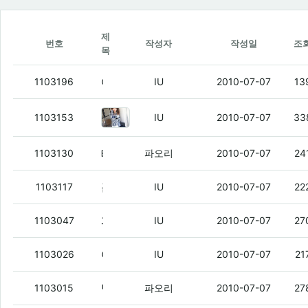
제
번호
작성자
작성일
조
목
여우야
(5)
1103196
IU
2010-07-07
13
역시 버스는 타이밍구
(8)
1103153
IU
2010-07-07
33
테스트용 글싸기
(2)
1103130
파오리
2010-07-07
24
근데 모토로이 좀 땡긴다
(2)
1103117
IU
2010-07-07
22
과연 이게 공짜일까?
(7)
1103047
IU
2010-07-07
27
아레나 한 군데선 연락 왔네 ㅇㅇ
(3)
1103026
IU
2010-07-07
21
닏ㄹ드아 여기 들어가지나 확인점ㅇㅇ
(5)
1103015
파오리
2010-07-07
27