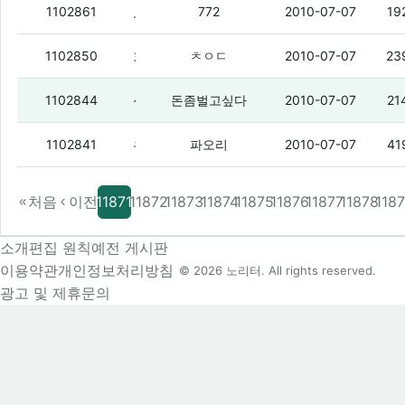
모토로이 2.2 업글 해주는건가?
(1)
1102861
772
2010-07-07
19
회사에서 바지 터지겠다
(2)
1102850
ㅊㅇㄷ
2010-07-07
23
식객민우한테
(1)
1102844
돈좀벌고싶다
2010-07-07
21
유심등록이 안되어잇으면
(1)
1102841
파오리
2010-07-07
41
처음
이전
11871
11872
11873
11874
11875
11876
11877
11878
118
소개
편집 원칙
예전 게시판
이용약관
개인정보처리방침
© 2026 노리터. All rights reserved.
광고 및 제휴문의