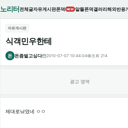
노리터
전체글
자유게시판
폰덕
알뜰폰덕
갤러리
해외반응
NEW
자유게시판
식객민우한테
돈
돈좀벌고싶다
2010-07-07 10:44:04
조회 214
광고 영역
제대로낚였네 ㅇㅇ