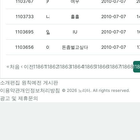
키보드 니미 좆ㅋㅋㅋㅋㅋㅋㅋ병신 키보듴ㅋㅋㅋㅋㅋ
1103767
여우
2010-07-07
2
나 삐삐 있었는데.
(3)
1103733
홀홀
2010-07-07
1
알리버 왔다
(4)
1103695
IU
2010-07-07
1
아레나 이것들이
(4)
1103656
돈좀벌고싶다
2010-07-07
1
처음
이전
11861
11862
11863
11864
11865
11866
11867
11868
11
소개
편집 원칙
예전 게시판
이용약관
개인정보처리방침
© 2026 노리터. All rights reserved.
광고 및 제휴문의