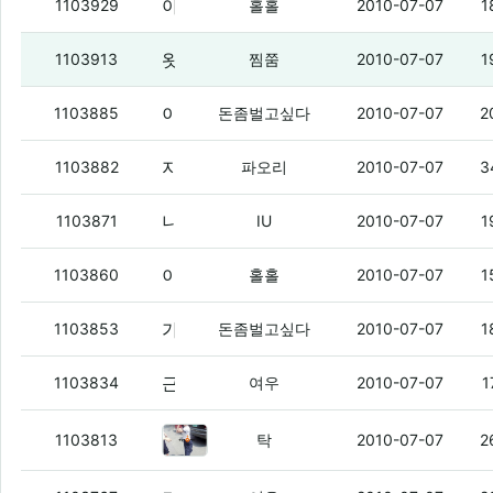
아웃뷁에서 문자 왔다.
1103929
홀홀
2010-07-07
1
왓다
(1)
1103913
찜쭘
2010-07-07
1
이제 진짜
(2)
1103885
돈좀벌고싶다
2010-07-07
2
지금까지 공부한 새글보기 성과를 발표하겟음.
1103882
파오리
2010-07-07
3
니들 알리버 사지마라 ㅇㅇ
(2)
1103871
IU
2010-07-07
1
이건 진지한 충곤데 돈벌은.
(2)
1103860
홀홀
2010-07-07
1
가진회선 다 털고나면
(1)
1103853
돈좀벌고싶다
2010-07-07
1
근데 이런 병신키보드로도
(3)
1103834
여우
2010-07-07
1
ㅋㅋㅋ얘뜨랑 방금 택배왔다 갔는데
1103813
탁
2010-07-07
2