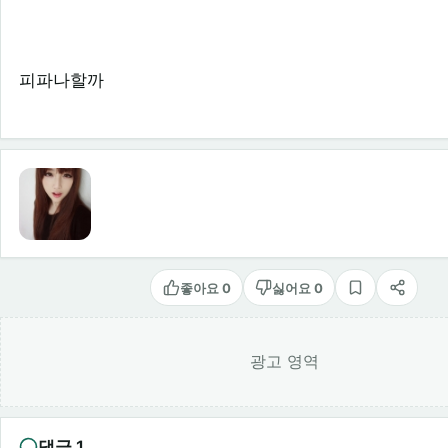
피파나할까
좋아요 0
싫어요 0
스크랩
공유
광고 영역
댓글 1