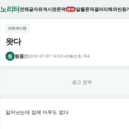
노리터
전체글
자유게시판
폰덕
알뜰폰덕
갤러리
해외반응
NEW
자유게시판
왓다
찜
찜쭘
2010-07-07 14:53:42
조회 194
광고 영역
일어낫는데 집에 아무도 없다