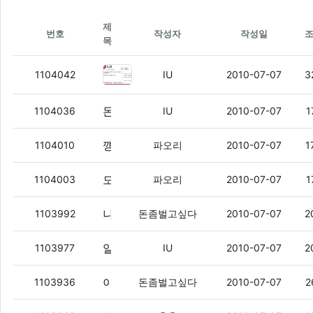
제
번호
작성자
작성일
목
알리버 업데이트 내용
(1)
1104042
IU
2010-07-07
3
돈벌아
(2)
1104036
IU
2010-07-07
1
꺵꺵이들아
(4)
1104010
파오리
2010-07-07
1
모토로이 24/13 떧다 ㅇㅇ
(1)
1104003
파오리
2010-07-07
1
나 저거 매미콜 사도 되겠지?
(3)
1103992
돈좀벌고싶다
2010-07-07
2
알리버 나온지 얼마 됐다고
(1)
1103977
IU
2010-07-07
2
이건 어때??별사탕 12.8개 주는데 약정이 24/14
1103936
돈좀벌고싶다
2010-07-07
2