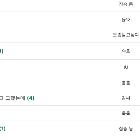
짐승 동
윤♡
돈좀벌고싶다
9)
쇽호
IU
홀홀
다고 그랬는데
(4)
김씨
홀홀
(1)
짐승 동