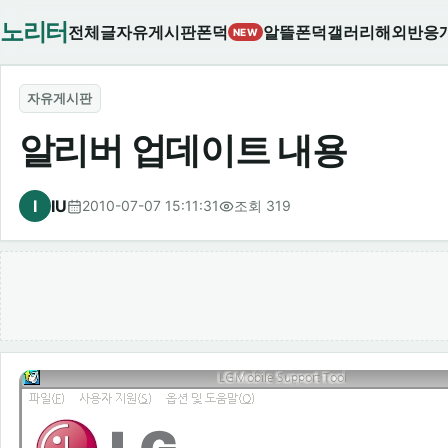
노리터
전체글
자유게시판
폰덕
알뜰폰덕
갤러리
해외반응
NEW
자유게시판
알리버 업데이트 내용
I
IU
2010-07-07 15:11:31
조회 319