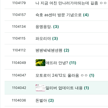
나 지금 여친 만나러가야되는데 길좀 ㅇ
1104179
쇽호 as센터 방문 기념으로
(4)
1104157
응엥응앙.
(3)
1104134
파오리야
(3)
1104115
뉀뉀눼눼뉀넨웬
(2)
1104112
얘뜨라 안녕?
(11)
1104049
모토로이 24/12도 올라옴 ㅇㅇ
(1)
1104047
알리버 업데이트 내용
(1)
1104042
돈벌아
(2)
1104036