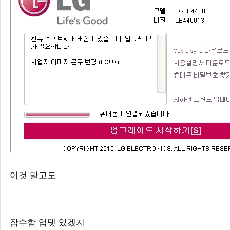
이것 말고도
잠수함 업뎃 있겠지