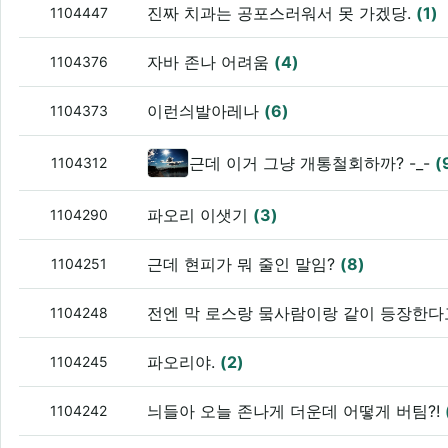
진짜 치과는 공포스러워서 못 가겠당.
(1)
1104447
자바 존나 어려움
(4)
1104376
이런싀발아레나
(6)
1104373
근데 이거 그냥 개통철회하까? -_-
(
1104312
파오리 이샛기
(3)
1104290
근데 현피가 뭐 줄인 말임?
(8)
1104251
전엔 막 로스랑 뭌사람이랑 같이 등장한
1104248
파오리야.
(2)
1104245
늬들아 오늘 존나게 더운데 어떻게 버팀?!
1104242