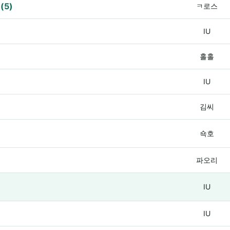
ㅇ
(5)
ㅋ로스
IU
홀홀
IU
김씨
쇽호
파오리
IU
IU