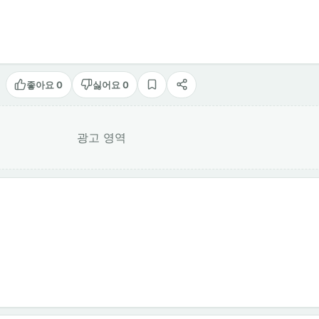
좋아요 0
싫어요 0
스크랩
공유
광고 영역