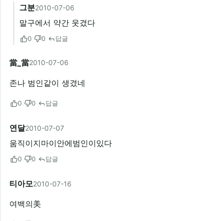
그분
2010-07-06
말구에서 약간 웃겼다
0
0
답글
當_當
2010-07-06
존나 범인같이 생겼네
0
0
답글
연달
2010-07-07
움직이지마이안에범인이있다
0
0
답글
티아모
2010-07-16
여백의美