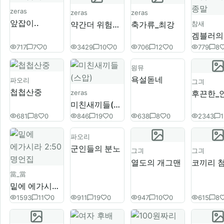
zeras
zeras
zeras
앞잡이..
약간더 위험한방송- 여성성욕제를 남자가 먹으면 어떻게될까?
축가류_최강
참새
겜블러의
717
7
0
3429
10
0
706
12
0
779
8
읭뮤
욕설돋네
파오리
그긔
첩첩산중
zeras
미친새끼들(스압)
681
8
0
846
19
0
638
8
0
2343
1
파오리
군인들의 분노
그긔
그긔
열도의 개그맨
當_當
밑에 에가시라 2:50 명언집
1593
11
0
911
19
0
947
10
0
615
8