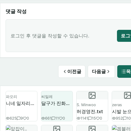
댓글 작성
로그인 후 댓글을 작성할 수 있습니다.
로그
이전글
다음글
목
파오리
씨밀레
니네 일자리는 구햇냐?
달구가 진화하면
S. Minwoo
zeras
허경영전.txt
625
9
0
661
11
0
1141
15
0
952
10