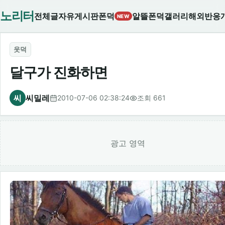
노리터
전체글
자유게시판
폰덕
알뜰폰덕
갤러리
해외반응
NEW
웃덕
달구가 진화하면
씨
씨밀레
2010-07-06 02:38:24
조회 661
광고 영역