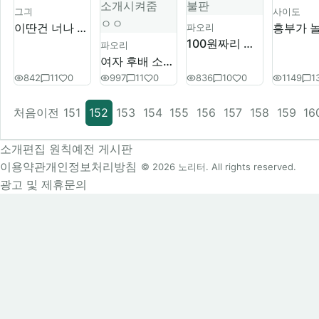
그긔
사이도
이딴건 너나 처먹으라고
파오리
100원짜리 불판
파오리
여자 후배 소개시켜줌 ㅇㅇ
842
11
0
997
11
0
836
10
0
1149
1
처음
이전
151
152
153
154
155
156
157
158
159
16
소개
편집 원칙
예전 게시판
이용약관
개인정보처리방침
© 2026 노리터. All rights reserved.
광고 및 제휴문의