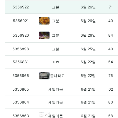
디아 메뉴 하나 추가함
(5)
5356922
그분
6월 26일
71
서대문역 서대문집
(1)
5356921
그분
6월 26일
40
260번 버스 사고난듯
(3)
5356920
그분
6월 26일
84
축구를 보면서 감상문
(1)
5356898
그분
6월 25일
40
오늘도 외쳐봅니다.
(4)
5356881
ㄲㅊ
6월 22일
54
모델 YL 어떰(부제 : 테슬람 있음?)
(
5356866
횽들나라고
6월 22일
75
늬들 다 운전하냐?
(3)
5356865
세일러뭌
6월 21일
62
요즘에 자봉을 다니는데
(6)
5356864
세일러뭌
6월 21일
80
다크모드를 풀으니 보인다
(2)
5356863
세일러뭌
6월 21일
58