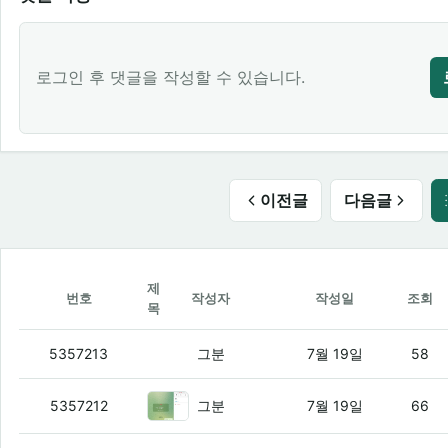
로그인 후 댓글을 작성할 수 있습니다.
이전글
다음글
제
번호
작성자
작성일
조회
목
연휴동안 심심해서 알뜰폰덕 만들어봄
(1)
5357213
그분
7월 19일
58
로맨스 스캠 피싱을 실패하고 감상
5357212
그분
7월 19일
66