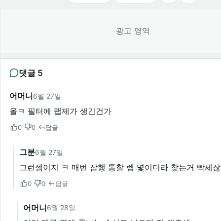
광고 영역
댓글 5
어머니
6월 27일
올ㅋ 필터에 랩제가 생긴건가
0
0
답글
그분
6월 27일
그런셈이지 ㅋ 매번 잠행 통찰 렙 몇이더라 찾는거 빡세
0
0
답글
어머니
6월 28일