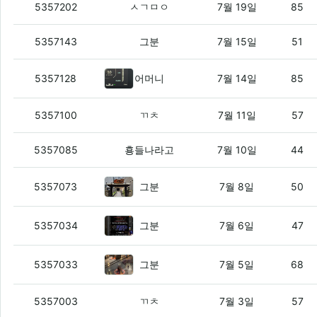
중고 올뉴소렌토를 5만km 타고 감상문
(3
5357202
ㅅㄱㅁㅇ
7월 19일
85
고대병원 앱 논란을 보고 감상문
(1)
5357143
그분
7월 15일
51
하이브리드를 타고 감상문.jyp
(6)
5357128
어머니
7월 14일
85
대우 들어간 사업이 적자 보기 시작한듯
(
5357100
ㄲㅊ
7월 11일
57
야이늬두라 FSD LITE 한국에 열린건 알
5357085
횽들나라고
7월 10일
44
일본에 진출한 십덕넷
(5)
5357073
그분
7월 8일
50
자룬을 먹고 감상문
(1)
5357034
그분
7월 6일
47
매미 살아있음?
(6)
5357033
그분
7월 5일
68
베트남 개발자 안쓰기로 한듯
(4)
5357003
ㄲㅊ
7월 3일
57