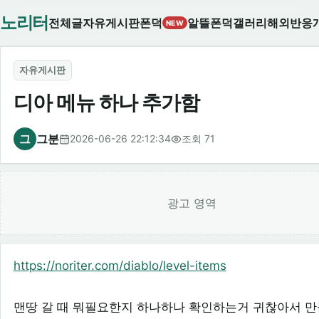
노리터
전체글
자유게시판
폰덕
알뜰폰덕
갤러리
해외반응
NEW
자유게시판
디아 메뉴 하나 추가함
그
그분
2026-06-26 22:12:34
조회 71
광고 영역
https://noriter.com/diablo/level-items
맨땅 갈 때 뭐필요한지 하나하나 확인하는거 귀찮아서 