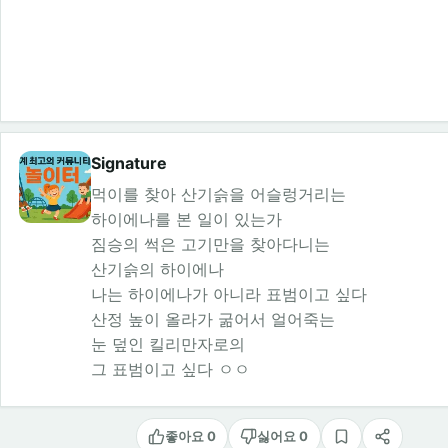
Signature
먹이를 찾아 산기슭을 어슬렁거리는
하이에나를 본 일이 있는가
짐승의 썩은 고기만을 찾아다니는
산기슭의 하이에나
나는 하이에나가 아니라 표범이고 싶다
산정 높이 올라가 굶어서 얼어죽는
눈 덮인 킬리만자로의
그 표범이고 싶다 ㅇㅇ
좋아요 0
싫어요 0
스크랩
공유