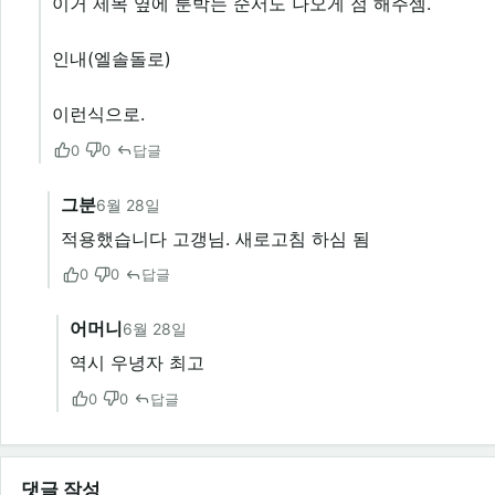
이거 제목 옆에 룬박는 순서도 나오게 점 해주셈.
인내(엘솔돌로)
이런식으로.
0
0
답글
그분
6월 28일
적용했습니다 고갱님. 새로고침 하심 됨
0
0
답글
어머니
6월 28일
역시 우녕자 최고
0
0
답글
댓글 작성