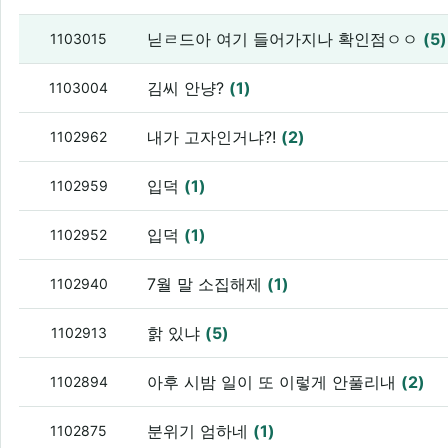
닏ㄹ드아 여기 들어가지나 확인점ㅇㅇ
(5)
1103015
김씨 안냥?
(1)
1103004
내가 고자인거냐?!
(2)
1102962
입덕
(1)
1102959
입덕
(1)
1102952
7월 말 소집해제
(1)
1102940
핡 있냐
(5)
1102913
아후 시밤 일이 또 이렇게 안풀리내
(2)
1102894
분위기 엄하네
(1)
1102875