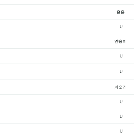
홀홀
IU
얀숭이
IU
IU
파오리
IU
IU
IU