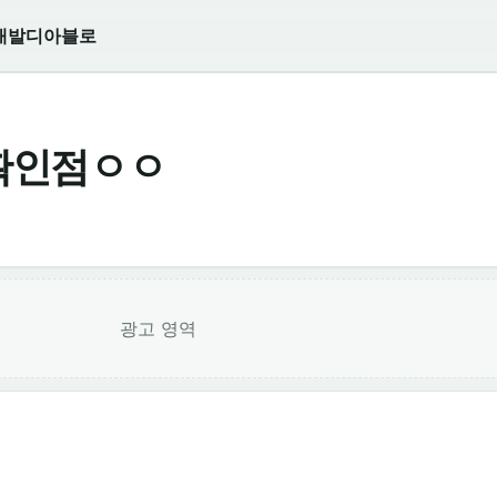
개발
디아블로
확인점ㅇㅇ
광고 영역