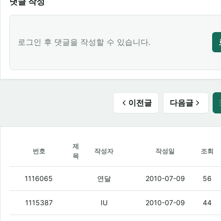
댓글 작성
로그인 후 댓글을 작성할 수 있습니다.
이전글
다음글
제
번호
작성자
작성일
조회
목
인터넷 새로 가입하기 젤 좋은곳은 어디일
1116065
연달
2010-07-09
56
LVMH
(5)
1115387
IU
2010-07-09
44