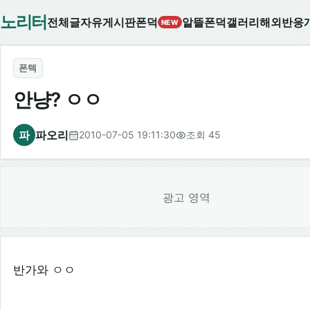
노리터
전체글
자유게시판
폰덕
알뜰폰덕
갤러리
해외반응
NEW
폰텍
안냥? ㅇㅇ
파
파오리
2010-07-05 19:11:30
조회 45
광고 영역
반가와 ㅇㅇ