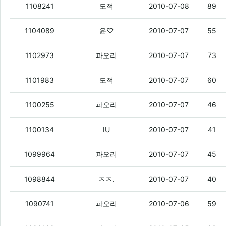
야이 모토로이 종자들아
(6)
1108241
도적
2010-07-08
89
아우 ㅠㅠㅠㅠㅠㅠㅠ
(2)
1104089
윤♡
2010-07-07
55
LGT 별사탕지급 중단한다고함
(8)
1102973
파오리
2010-07-07
73
모토로이 24/7 뜨면 누가 문자좀
(2)
1101983
도적
2010-07-07
60
SKT 유심카드 재활용 본인것만 가능한게
1100255
파오리
2010-07-07
46
아이리버폰 24/13 가면건 있을시
(1)
1100134
IU
2010-07-07
41
[SKT/저급정보] 7월 부진재고 추가기종 (SU
1099964
파오리
2010-07-07
45
오늘 부터 후덜2 디자이어 출고가 내린다
1098844
ㅈㅈ.
2010-07-07
40
폰텍 정주행 완료 ㅇㅇ
(3)
1090741
파오리
2010-07-06
59