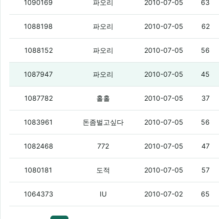
호싱싱의 말에 의하면
(6)
1090169
파오리
2010-07-05
63
뽐덕들은 참으로 부지런한거같다
(4)
1088198
파오리
2010-07-05
62
같은 폰 여러개 개통하면 좆망?
(6)
1088152
파오리
2010-07-05
56
안냥? ㅇㅇ
(4)
1087947
파오리
2010-07-05
45
와봤자 아무것도 없어.
(3)
1087782
홀홀
2010-07-05
37
아레나 타길 잘한것 같다
(4)
1083961
돈좀벌고싶다
2010-07-05
56
폰덕에 부가서비스도 보이게 해줘
(2)
1082468
772
2010-07-05
47
나 모토로이 이번달에 무슨일이 있어도 
1080181
도적
2010-07-05
57
KT 쇼킹스폰서 기기락 관련
1064373
IU
2010-07-02
65