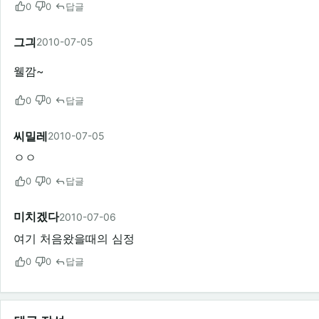
0
0
답글
그긔
2010-07-05
웰깜~
0
0
답글
씨밀레
2010-07-05
ㅇㅇ
0
0
답글
미치겠다
2010-07-06
여기 처음왔을때의 심정
0
0
답글