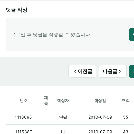
댓글 작성
로그인 후 댓글을 작성할 수 있습니다.
이전글
다음글
제
번호
작성자
작성일
조회
목
인터넷 새로 가입하기 젤 좋은곳은 어디일
1116065
연달
2010-07-09
55
LVMH
(5)
1115387
IU
2010-07-09
43