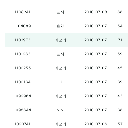
야이 모토로이 종자들아
(6)
1108241
도적
2010-07-08
88
아우 ㅠㅠㅠㅠㅠㅠㅠ
(2)
1104089
윤♡
2010-07-07
54
LGT 별사탕지급 중단한다고함
(8)
1102973
파오리
2010-07-07
71
모토로이 24/7 뜨면 누가 문자좀
(2)
1101983
도적
2010-07-07
59
SKT 유심카드 재활용 본인것만 가능한게
1100255
파오리
2010-07-07
45
아이리버폰 24/13 가면건 있을시
(1)
1100134
IU
2010-07-07
39
[SKT/저급정보] 7월 부진재고 추가기종 (SU
1099964
파오리
2010-07-07
43
오늘 부터 후덜2 디자이어 출고가 내린다
1098844
ㅈㅈ.
2010-07-07
38
폰텍 정주행 완료 ㅇㅇ
(3)
1090741
파오리
2010-07-06
57