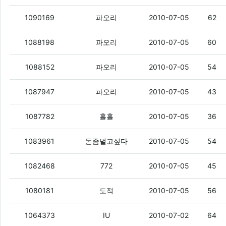
호싱싱의 말에 의하면
(6)
1090169
파오리
2010-07-05
62
뽐덕들은 참으로 부지런한거같다
(4)
1088198
파오리
2010-07-05
60
같은 폰 여러개 개통하면 좆망?
(6)
1088152
파오리
2010-07-05
54
안냥? ㅇㅇ
(4)
1087947
파오리
2010-07-05
43
와봤자 아무것도 없어.
(3)
1087782
홀홀
2010-07-05
36
아레나 타길 잘한것 같다
(4)
1083961
돈좀벌고싶다
2010-07-05
54
폰덕에 부가서비스도 보이게 해줘
(2)
1082468
772
2010-07-05
45
나 모토로이 이번달에 무슨일이 있어도 
1080181
도적
2010-07-05
56
KT 쇼킹스폰서 기기락 관련
1064373
IU
2010-07-02
64