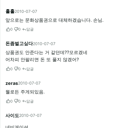
홀홀
2010-07-07
앞으로는 문화상품권으로 대체하겠습니다. 손님.
0
0
답글
돈좀벌고싶다
2010-07-07
상품권도 안준다는 거 같던데??모르겠네
어차피 안팔리면 돈 또 풀지 않겠어?
0
0
답글
zeras
2010-07-07
뭘로든 주게되있음.
0
0
답글
사이도
2010-07-07
네비게이션..