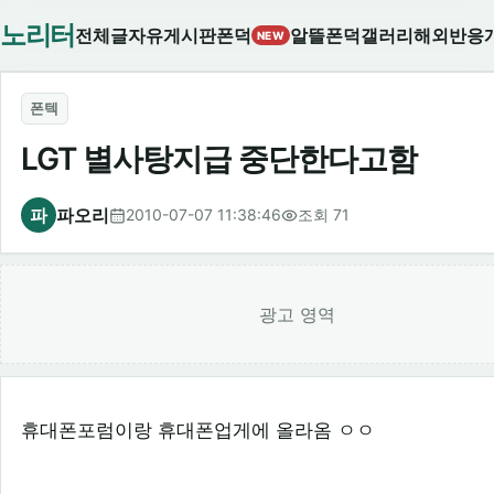
노리터
전체글
자유게시판
폰덕
알뜰폰덕
갤러리
해외반응
NEW
폰텍
LGT 별사탕지급 중단한다고함
파
파오리
2010-07-07 11:38:46
조회 71
광고 영역
휴대폰포럼이랑 휴대폰업게에 올라옴 ㅇㅇ