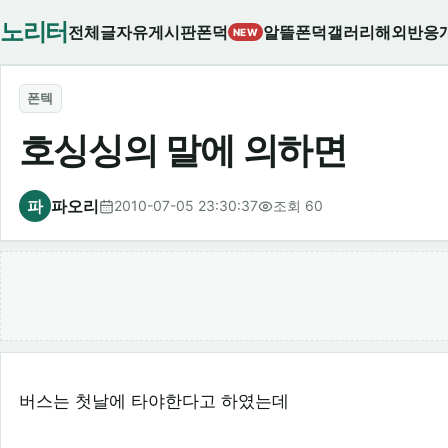
노리터
전체글
자유게시판
폰덕
알뜰폰덕
갤러리
해외반응
NEW
폰텍
호싱싱의 말에 의하면
파
파오리
2010-07-05 23:30:37
조회 60
버스는 첫날에 타야한다고 하였는데