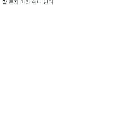
 말 듣지 마라 쉰내 난다