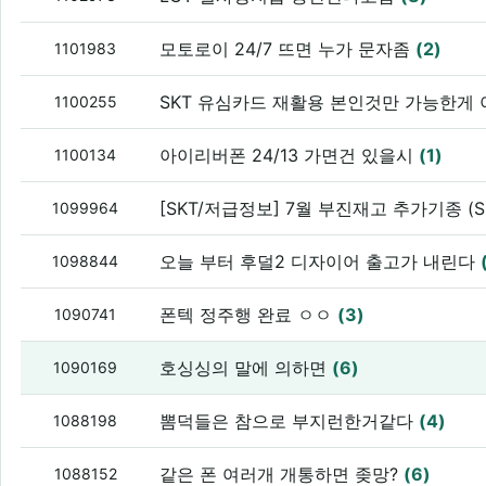
모토로이 24/7 뜨면 누가 문자좀
(2)
1101983
SKT 유심카드 재활용 본인것만 가능한게
1100255
아이리버폰 24/13 가면건 있을시
(1)
1100134
[SKT/저급정보] 7월 부진재고 추가기종 (SU
1099964
오늘 부터 후덜2 디자이어 출고가 내린다
1098844
폰텍 정주행 완료 ㅇㅇ
(3)
1090741
호싱싱의 말에 의하면
(6)
1090169
뽐덕들은 참으로 부지런한거같다
(4)
1088198
같은 폰 여러개 개통하면 좆망?
(6)
1088152