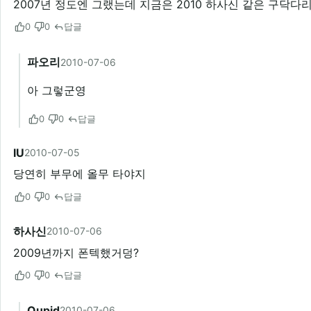
2007년 정도엔 그랬는데 지금은 2010 하사신 같은 구닥다리
0
0
답글
파오리
2010-07-06
아 그렇군영
0
0
답글
IU
2010-07-05
당연히 부무에 올무 타야지
0
0
답글
하사신
2010-07-06
2009년까지 폰텍했거덩?
0
0
답글
Qupid
2010-07-06