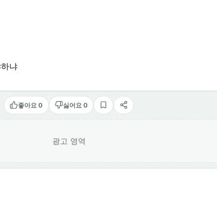
야하냐
좋아요 0
싫어요 0
스크랩
공유
광고 영역