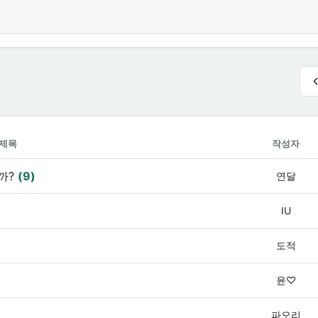
제목
작성자
까?
(9)
연달
IU
도적
윤♡
파오리