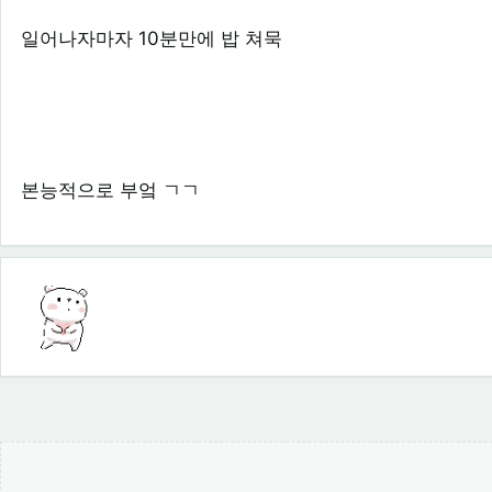
일어나자마자 10분만에 밥 쳐묵
본능적으로 부엌 ㄱㄱ