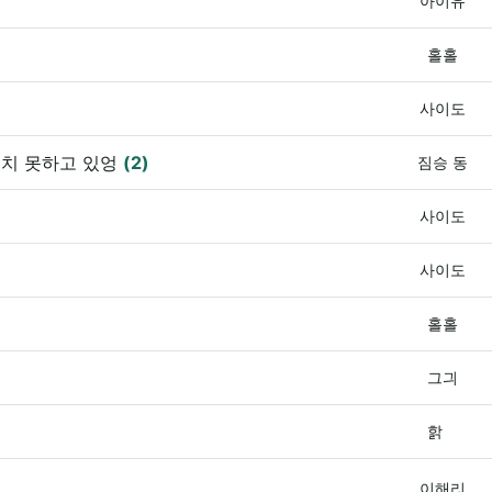
아이유
홀홀
사이도
금치 못하고 있엉
(2)
짐승 동
사이도
사이도
홀홀
그긔
핡
이해리