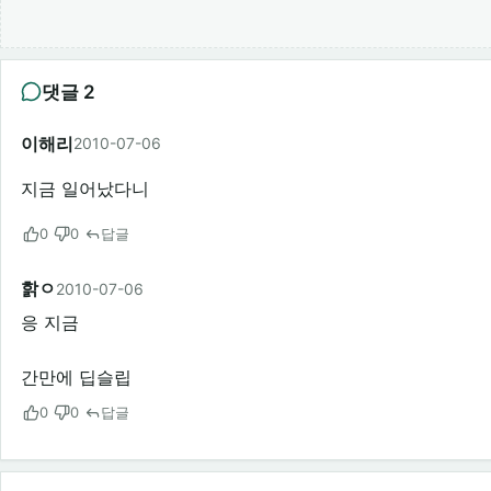
댓글 2
이해리
2010-07-06
지금 일어났다니
0
0
답글
핡ㅇ
2010-07-06
응 지금
간만에 딥슬립
0
0
답글