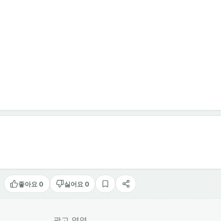
좋아요 0
싫어요 0
스크랩
공유
광고 영역