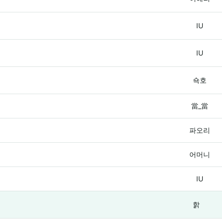
IU
IU
쇽호
當_當
파오리
어머니
IU
핡