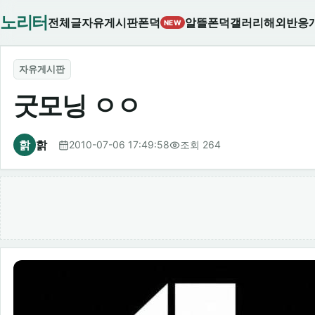
노리터
전체글
자유게시판
폰덕
알뜰폰덕
갤러리
해외반응
NEW
자유게시판
굿모닝 ㅇㅇ
핡
핡
2010-07-06 17:49:58
조회 264