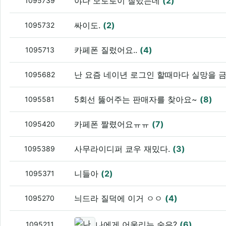
야나 모토로이 질렀는데
(2)
1095739
싸이도.
(2)
1095732
카페폰 질렀어요..
(4)
1095713
난 요즘 네이년 로그인 할때마다 실망을 
1095682
5회선 뚫어주는 판매자를 찾아요~
(8)
1095581
카페폰 짤렸어요ㅠㅠ
(7)
1095420
사무라이디퍼 쿄우 재밌다.
(3)
1095389
니들아
(2)
1095371
늬드라 질덕에 이거 ㅇㅇ
(4)
1095270
나에게 어울리는 술은?
(6)
1095211