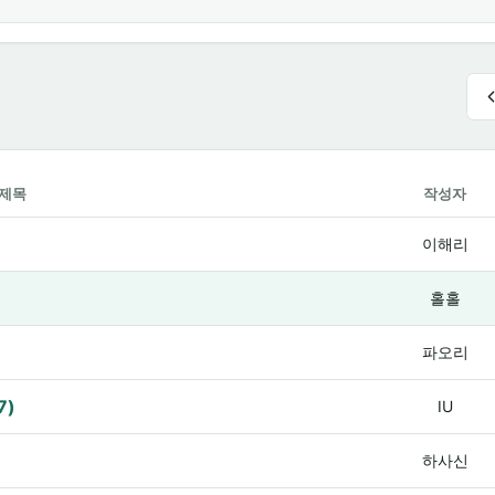
제목
작성자
이해리
홀홀
파오리
7)
IU
하사신