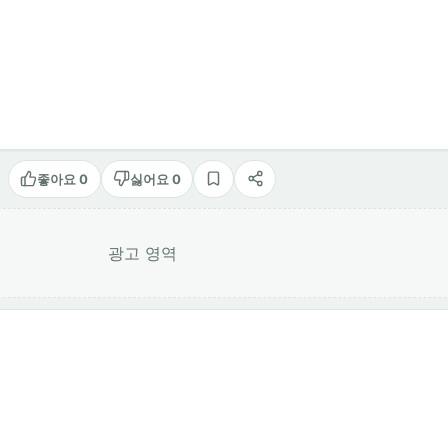
좋아요 0
싫어요 0
스크랩
공유
광고 영역