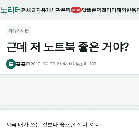
노리터
전체글
자유게시판
폰덕
알뜰폰덕
갤러리
해외반응
NEW
자유게시판
근데 저 노트북 좋은 거야?
홀
홀홀
2010-07-06 21:44:02
조회 197
지금 내가 쓰는 것보다 좋으면 산다 ㅇㅇ.