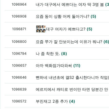
내가 대구에서 예쁘다는 여자 딱 3명 봄
(
1096964
요즘 동이 상황 어케 돌아가냐?
(5)
1096908
대구 여자가 예쁘다고?
(5)
1096871
요즘 쭈가 잘 안보이는데 이유가 뭐냐?
(6
1096800
나 좀 착한 듯.
(8)
1096794
아까 백화점가따와써
(11)
1096657
뻔하네 내년초에 갤S2 출시한다니까 작
1096646
에르지에서 캐티로 번이만 타면 당분간 안
1096639
부진재고 2종 추가
(4)
1096572