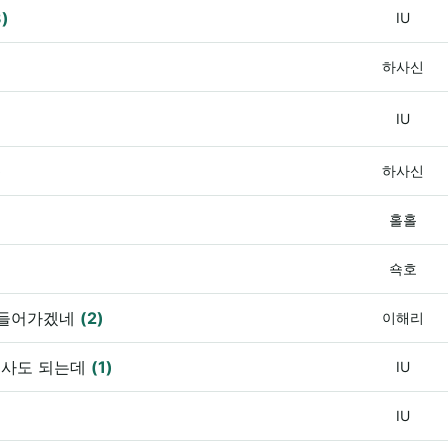
3)
IU
하사신
IU
)
하사신
홀홀
쇽호
업들어가겠네
(2)
이해리
 사도 되는데
(1)
IU
IU