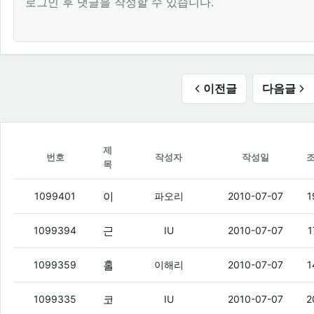
로그인 후 댓글을 작성할 수 있습니다.
이전글
다음글
제
번호
작성자
작성일
목
아이유야
(6)
1099401
파오리
2010-07-07
1
근데 핡이랑 달구는 야간반 아님?
(4)
1099394
IU
2010-07-07
1
홀홀 이생기 지금 지를까말까 고민중이거나 지르는중인듯
1099359
이해리
2010-07-07
1
코비랑 부비부비 터치랑 폴더는
(3)
1099335
IU
2010-07-07
2