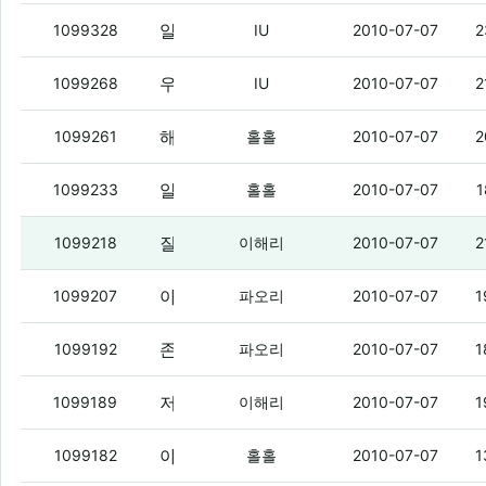
알리버 후회는 해도 팔면 손해는 안 봄 ㅇㅇ
1099328
IU
2010-07-07
2
우리 동네 택배는
(2)
1099268
IU
2010-07-07
2
해리야.
(3)
1099261
홀홀
2010-07-07
2
알립폰 사면 후회한다.
(4)
1099233
홀홀
2010-07-07
1
질렀다
(3)
1099218
이해리
2010-07-07
2
아이리버폰 갖고시ㅠ다
(5)
1099207
파오리
2010-07-07
1
존나 많이 풀려서 개십창 버스폰은 얼마정도하냐
1099192
파오리
2010-07-07
1
저거 1개만 지를수 있는거야?
(2)
1099189
이해리
2010-07-07
1
야들아. 그긔 존내 초딩임.
1099182
홀홀
2010-07-07
1