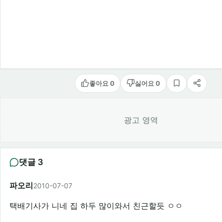
좋아요 0
싫어요 0
스크랩
공유
광고 영역
댓글 3
파오리
2010-07-07
택배기사가 니네 집 하두 많이와서 친근할듯 ㅇㅇ