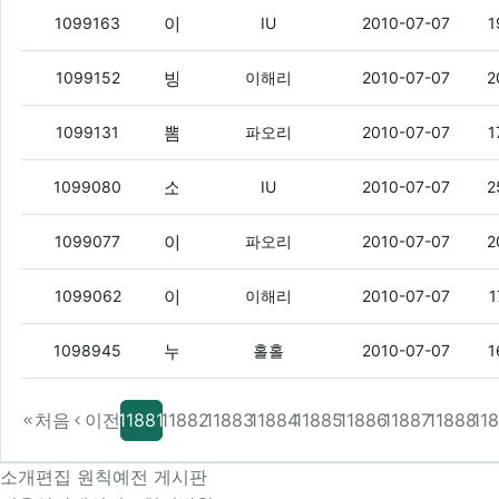
아레나 접고 이자르나 기다려볼까
(2)
1099163
IU
2010-07-07
1
방과후학교도 힘들겠다
(1)
1099152
이해리
2010-07-07
2
뽐덕 운영자 부럽다
(5)
1099131
파오리
2010-07-07
1
소니 엑스텐 버스 언제 오려나
(2)
1099080
IU
2010-07-07
2
야 로션 이벤트함 ㅇㅇ
(9)
1099077
파오리
2010-07-07
2
아몰 누가 샀었지?
(6)
1099062
이해리
2010-07-07
1
누가 던파 카인섭 한다고 했었는데.
(12)
1098945
홀홀
2010-07-07
1
처음
이전
11881
11882
11883
11884
11885
11886
11887
11888
11
소개
편집 원칙
예전 게시판