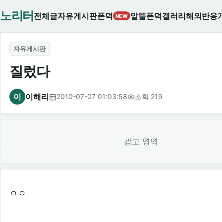
노리터
전체글
자유게시판
폰덕
알뜰폰덕
갤러리
해외반응
NEW
자유게시판
질렀다
이
이해리
2010-07-07 01:03:58
조회 219
광고 영역
ㅇㅇ