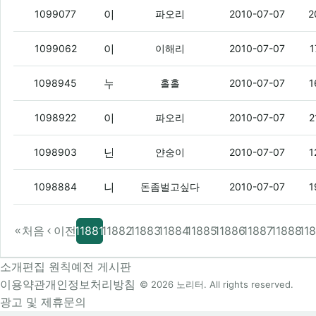
야 로션 이벤트함 ㅇㅇ
(9)
1099077
파오리
2010-07-07
2
아몰 누가 샀었지?
(6)
1099062
이해리
2010-07-07
1
누가 던파 카인섭 한다고 했었는데.
(12)
1098945
홀홀
2010-07-07
1
아몰 버그때문에 파출소 갔단다 ㅋㅋ
(4)
1098922
파오리
2010-07-07
2
난 십덕이 좋다
1098903
얀숭이
2010-07-07
1
나도퇴덕해야지
(2)
1098884
돈좀벌고싶다
2010-07-07
1
처음
이전
11881
11882
11883
11884
11885
11886
11887
11888
11
소개
편집 원칙
예전 게시판
이용약관
개인정보처리방침
© 2026 노리터. All rights reserved.
광고 및 제휴문의