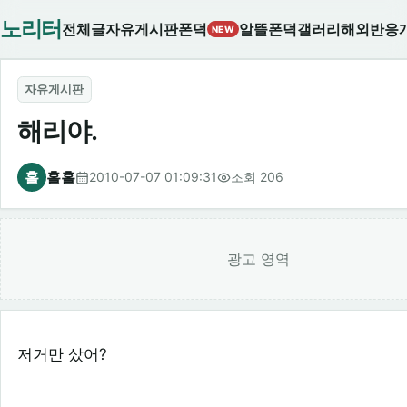
노리터
전체글
자유게시판
폰덕
알뜰폰덕
갤러리
해외반응
NEW
자유게시판
해리야.
홀
홀홀
2010-07-07 01:09:31
조회 206
광고 영역
저거만 샀어?