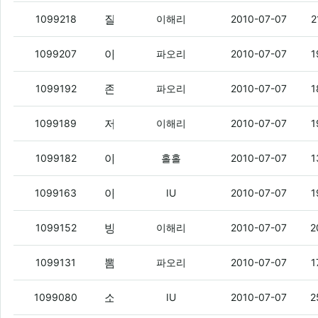
질렀다
(3)
1099218
이해리
2010-07-07
2
아이리버폰 갖고시ㅠ다
(5)
1099207
파오리
2010-07-07
1
존나 많이 풀려서 개십창 버스폰은 얼마정도하냐
1099192
파오리
2010-07-07
1
저거 1개만 지를수 있는거야?
(2)
1099189
이해리
2010-07-07
1
야들아. 그긔 존내 초딩임.
1099182
홀홀
2010-07-07
1
아레나 접고 이자르나 기다려볼까
(2)
1099163
IU
2010-07-07
1
방과후학교도 힘들겠다
(1)
1099152
이해리
2010-07-07
2
뽐덕 운영자 부럽다
(5)
1099131
파오리
2010-07-07
1
소니 엑스텐 버스 언제 오려나
(2)
1099080
IU
2010-07-07
2