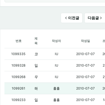
이전글
다음글
제
번호
작성자
작성일
목
코비랑 부비부비 터치랑 폴더는
(3)
1099335
IU
2010-07-07
2
알리버 후회는 해도 팔면 손해는 안 봄 ㅇㅇ
1099328
IU
2010-07-07
2
우리 동네 택배는
(2)
1099268
IU
2010-07-07
2
해리야.
(3)
1099261
홀홀
2010-07-07
2
알립폰 사면 후회한다.
(4)
1099233
홀홀
2010-07-07
1