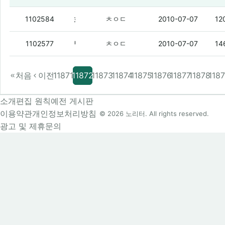
화력이 저조하다
1102584
ㅊㅇㄷ
2010-07-07
12
벌써 찍혀버렸구먼
1102577
ㅊㅇㄷ
2010-07-07
14
처음
이전
11871
11872
11873
11874
11875
11876
11877
11878
118
소개
편집 원칙
예전 게시판
이용약관
개인정보처리방침
© 2026 노리터. All rights reserved.
광고 및 제휴문의