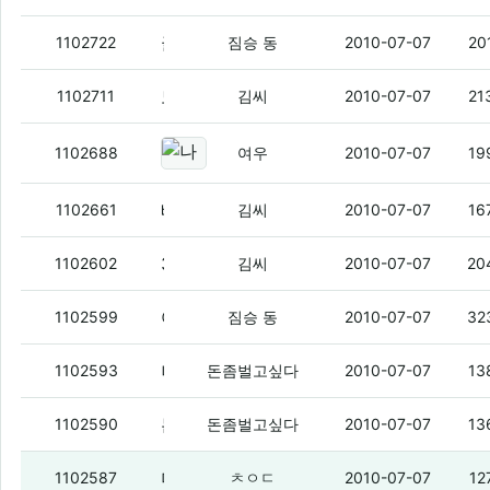
글고보니 여름이잖아 난 여름에 이거 존나게 먹는데....
1102722
짐승 동
2010-07-07
20
노트북 링크 걸어서 미얀
(2)
1102711
김씨
2010-07-07
21
나 이거 레알 빠임
(6)
1102688
여우
2010-07-07
19
배고파
(3)
1102661
김씨
2010-07-07
16
3명 누구심
(4)
1102602
김씨
2010-07-07
20
어제 자기 전에 초콜렛 떵어리 과자를 먹었엉
1102599
짐승 동
2010-07-07
32
나전화기로하는거라느려
1102593
돈좀벌고싶다
2010-07-07
13
는제목으로만대화하는거냐??
1102590
돈좀벌고싶다
2010-07-07
13
더 놀고싶은데
1102587
ㅊㅇㄷ
2010-07-07
12