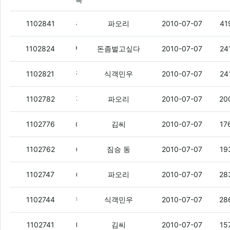
목
유심등록이 안되어잇으면
(1)
1102841
파오리
2010-07-07
41
빨래좀걷고왔다
(1)
1102824
돈좀벌고싶다
2010-07-07
24
껄떡승 껄떡돋네
(2)
1102821
식객민우
2010-07-07
24
김씨야
(2)
1102782
파오리
2010-07-07
20
애들도 없는데
1102776
김씨
2010-07-07
17
아 걍 해지 해버릴까 회선 아까운데....
(1)
1102762
짐승 동
2010-07-07
19
야 잉뮤 쓰면 mms 못 받는 거 있잖냐
(2)
1102747
파오리
2010-07-07
28
형왂다
(2)
1102744
식객민우
2010-07-07
28
너네 참 친절하다
1102741
김씨
2010-07-07
15