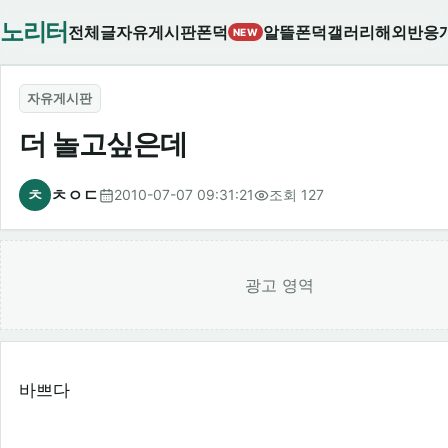
노리터
전체글
자유게시판
폰덕
알뜰폰덕
갤러리
해외반응
NEW
자유게시판
더 놀고싶은데
ㅊ
ㅊㅇㄷ
2010-07-07 09:31:21
조회 127
광고 영역
바쁘다