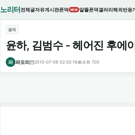
노리터
전체글
자유게시판
폰덕
알뜰폰덕
갤러리
해외반응
NEW
음덕
윤하, 김범수 - 헤어진 후에야 
파
파오리
2010-07-06 02:30:16
조회 700