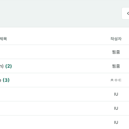
제목
작성자
찜쭘
n)
(2)
찜쭘
ve
(3)
ㅊㅇㄷ
IU
IU
IU