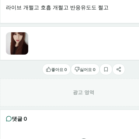
라이브 개쩔고 호흡 개쩔고 반응유도도 쩔고
좋아요 0
싫어요 0
스크랩
공유
광고 영역
댓글 0