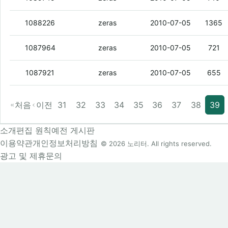
윤종신 - 출국 (with 하림) LIVE
(2)
1088226
zeras
2010-07-05
1365
Nujabes- Aruarian Dance
(2)
1087964
zeras
2010-07-05
721
Simon Dominic - 난치병 (by Hareem)
(
1087921
zeras
2010-07-05
655
처음
이전
31
32
33
34
35
36
37
38
39
소개
편집 원칙
예전 게시판
이용약관
개인정보처리방침
© 2026 노리터. All rights reserved.
광고 및 제휴문의