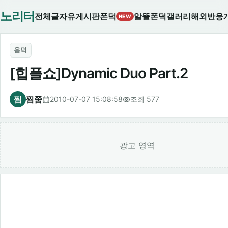
노리터
전체글
자유게시판
폰덕
알뜰폰덕
갤러리
해외반응
NEW
음덕
[힙플쇼]Dynamic Duo Part.2
찜
찜쭘
2010-07-07 15:08:58
조회 577
광고 영역