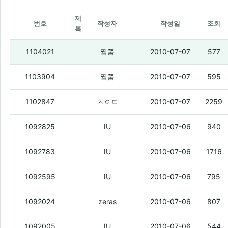
제
번호
작성자
작성일
조회
목
[힙플쇼]Dynamic Duo Part.2
1104021
찜쭘
2010-07-07
577
supreme team-너 때문이야 (feat.soulma
1103904
찜쭘
2010-07-07
595
missA - bad girl good girl ( 인기가요 li
1102847
ㅊㅇㄷ
2010-07-07
2259
이승환 - 당부
(2)
1092825
IU
2010-07-06
940
박정현 - 미아
(1)
1092783
IU
2010-07-06
1716
이문세 - 옛 사랑
(3)
1092595
IU
2010-07-06
795
아이유(IU) - 그남자 그여자 (Duet. 김연우
1092024
zeras
2010-07-06
807
IU - 잔소리
1092005
IU
2010-07-06
544