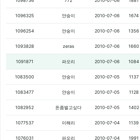
SK텔레콤 아이패드 도입 '검토'…왜?
(3)
1098736
772
2010-07-06
1881
고현정 전남편의 입김
(1)
1096325
얀숭이
2010-07-06
1674
2G 휴대폰 기근…KT-LG유플러스 "출시 
1096254
얀숭이
2010-07-06
1356
뼈그맨 유세윤, 팬티입고 명동 인증샷
(3)
1093828
zeras
2010-07-06
1660
2GHz ‘갤럭시S 2’ 내년초 나온다
(3)
1091871
파오리
2010-07-06
1084
애플 `2위 이통사 밀월` 끝내나
(1)
1083500
얀숭이
2010-07-05
1137
“北, 한국국적 女탈북자 3명 총살說”
(2)
1083477
얀숭이
2010-07-05
1128
갤럭시s 언론플레이 쩌네
(5)
1082952
돈좀벌고싶다
2010-07-05
1402
KT, 2G 단말기 일부 보조금 중단…01X 
1077537
이해리
2010-07-04
1139
멕시코만에 기름유출사고
(2)
1076031
파오리
2010-07-04
1991