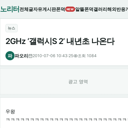
노리터
전체글
자유게시판
폰덕
알뜰폰덕
갤러리
해외반응
NEW
뉴스
2GHz ‘갤럭시S 2’ 내년초 나온다
파
파오리
2010-07-06 10:43:25
조회 1084
광고 영역
우왕
ㅋㅋㅋㅋㅋㅋㅋㅋㅋㅋㅋㅋㅋㅋㅋㅋㅋㅋㅋㅋㅋㅋㅋㅋㅋ