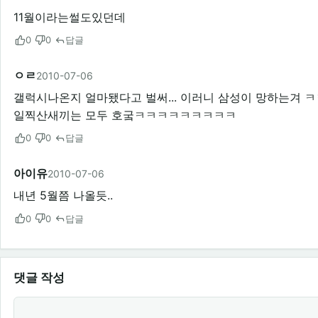
11월이라는썰도있던데
0
0
답글
ㅇㄹ
2010-07-06
갤럭시나온지 얼마됐다고 벌써... 이러니 삼성이 망하는겨 
일찍산새끼는 모두 호궄ㅋㅋㅋㅋㅋㅋㅋㅋㅋ
0
0
답글
아이유
2010-07-06
내년 5월쯤 나올듯..
0
0
답글
댓글 작성