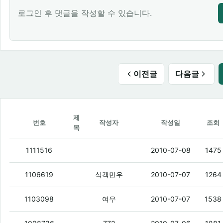
로그인 후 댓글을 작성할 수 있습니다.
이전글
다음글
제
번호
작성자
작성일
조회
목
16세 미만 아동 성도착자만 '화학적 거세'
1111516
2010-07-08
1475
세일러묵
(6)
1106619
식객민우
2010-07-07
1264
공항 민영화 실패할듯..
(5)
1103098
여우
2010-07-07
1538