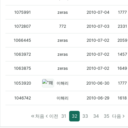
첫방 ‘하하몽쇼’, MC몽 ‘병역면제 의혹’에
1075991
zeras
2010-07-04
1777
노키아, 새 모바일 OS '미고' 탑재 스마트
1072807
772
2010-07-03
2331
kt 아이폰3gs사용자 아이폰 4g로 교체
1066445
zeras
2010-07-02
2059
정대세 독일분데스리가 2부리그 보쿰으로
1063972
zeras
2010-07-02
1457
메시, 오아시스를위해서 독일전 골을넣겠
1063875
zeras
2010-07-02
1649
“왜 자꾸 이런 일이”…박용하 자살에
1053920
이해리
2010-06-30
1777
종합병원 진찰료 전액 본인부담 추진
(9)
1046742
이해리
2010-06-29
1618
처음
이전
31
32
33
34
35
다음