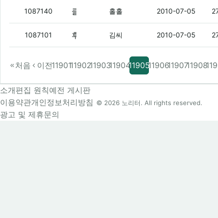
클러치 언제 오냐.
(3)
1087140
홀홀
2010-07-05
2
후 가야되는데
(5)
1087101
김씨
2010-07-05
2
처음
이전
11901
11902
11903
11904
11905
11906
11907
11908
11
소개
편집 원칙
예전 게시판
이용약관
개인정보처리방침
© 2026 노리터. All rights reserved.
광고 및 제휴문의