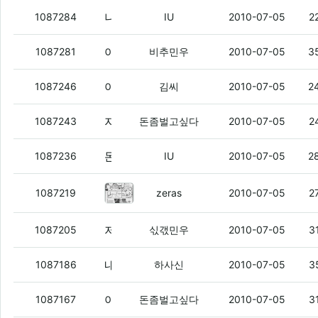
나랑 돈벌이 개통되면
(3)
1087284
IU
2010-07-05
2
아 씨발 대체 나한테 비추 날ㄹ리는새끼 누구지 ㅡㅡ
1087281
비추민우
2010-07-05
3
야이 심장이 쫄깃했네
(2)
1087246
김씨
2010-07-05
2
지금 전화했는데
(3)
1087243
돈좀벌고싶다
2010-07-05
2
돈벌 십쇼키야
(2)
1087236
IU
2010-07-05
2
하사신.jpg
(4)
1087219
zeras
2010-07-05
2
저녁이나 먹으러 가야지 ㅎㅎ~
(2)
1087205
싟갟민우
2010-07-05
3
내 친구의 전 여친말야...
(5)
1087186
하사신
2010-07-05
3
아시발 아레나 터진건가
(3)
1087167
돈좀벌고싶다
2010-07-05
3