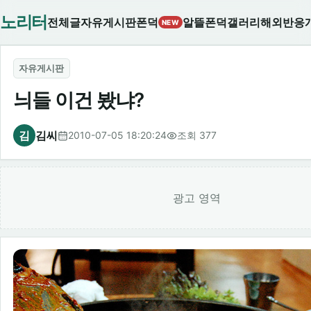
노리터
전체글
자유게시판
폰덕
알뜰폰덕
갤러리
해외반응
NEW
자유게시판
늬들 이건 봤냐?
김
김씨
2010-07-05 18:20:24
조회 377
광고 영역