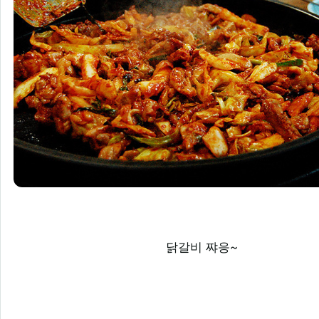
닭갈비 쨔응~