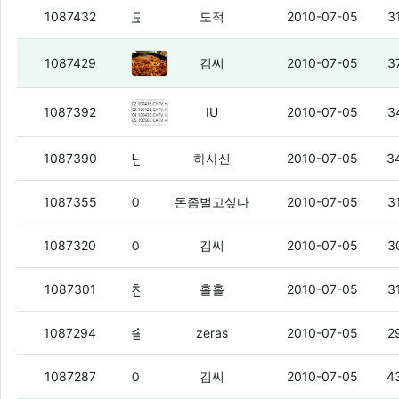
모토로이 14 가면 탈까
(10)
1087432
도적
2010-07-05
3
늬들 이건 봤냐?
(5)
1087429
김씨
2010-07-05
3
니들 이거 봤냐?
(6)
1087392
IU
2010-07-05
3
난 여지껏 터진버스 한번도 없는데
(2)
1087390
하사신
2010-07-05
3
아레나 사려고
(5)
1087355
돈좀벌고싶다
2010-07-05
3
야 민우한테 자꾸 비추 누가 날리냐?
(6)
1087320
김씨
2010-07-05
3
천호역에서 책 반납을 해봤는데.
(2)
1087301
홀홀
2010-07-05
3
솔직히 아레나터지면 돈벌형은진짜대단한거다
1087294
zeras
2010-07-05
2
아 시간 좀 때우다 가야겠다
(2)
1087287
김씨
2010-07-05
4