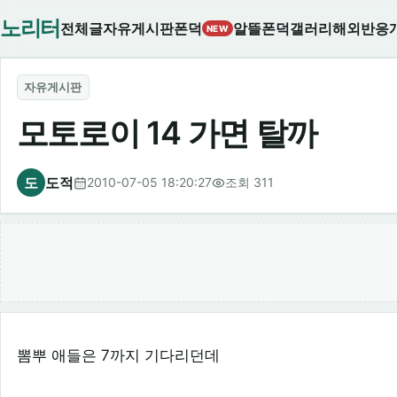
노리터
전체글
자유게시판
폰덕
알뜰폰덕
갤러리
해외반응
NEW
자유게시판
모토로이 14 가면 탈까
도
도적
2010-07-05 18:20:27
조회 311
뽐뿌 애들은 7까지 기다리던데