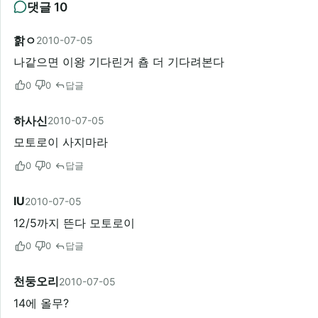
댓글 10
핡ㅇ
2010-07-05
나같으면 이왕 기다린거 춈 더 기다려본다
0
0
답글
하사신
2010-07-05
모토로이 사지마라
0
0
답글
IU
2010-07-05
12/5까지 뜬다 모토로이
0
0
답글
천둥오리
2010-07-05
14에 올무?