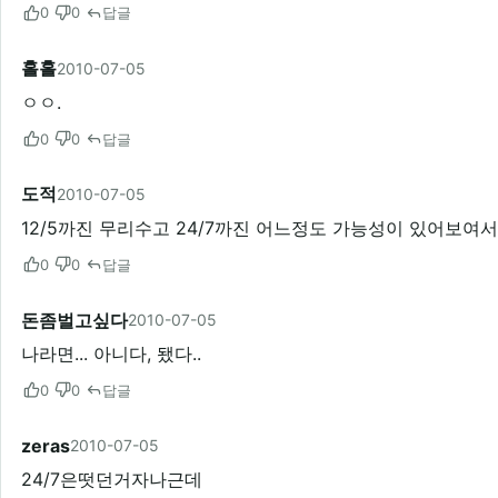
0
0
답글
홀홀
2010-07-05
ㅇㅇ.
0
0
답글
도적
2010-07-05
12/5까진 무리수고 24/7까진 어느정도 가능성이 있어보여서
0
0
답글
돈좀벌고싶다
2010-07-05
나라면... 아니다, 됐다..
0
0
답글
zeras
2010-07-05
24/7은떳던거자나근데