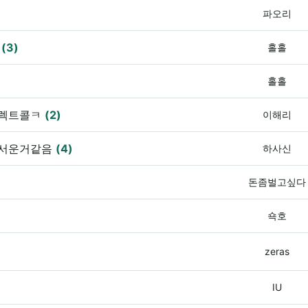
파오리
?
(3)
홀홀
홀홀
콜렉트콜ㅋ
(2)
이해리
무서운거같음
(4)
하사신
돈좀벌고싶다
쇽호
zeras
IU