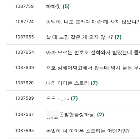
하하핫
(5)
1087759
똥떢아. 니도 프라다 대란 때 사지 않았냐
1087724
살 때 느낌 같은 게 오지 않냐?
(7)
1087665
아까 모르는 번호로 전화와서 받았는데 
1087654
쇽호 심해어쩌고해서 봤는데 역시 물은 
1087639
나의 아이폰 스토리
(7)
1087620
으으 =_=..
(7)
1087589
돈벌형불쌍하당.
(2)
1087567
돈벌아 너 아이폰 스토리는 어떤거임?
1087565