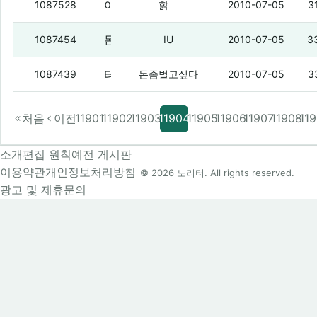
아레나 그거 터지면...
(4)
1087528
핡
2010-07-05
3
돈벌아
(5)
1087454
IU
2010-07-05
3
터지지마 버스야 엉엉
(3)
1087439
돈좀벌고싶다
2010-07-05
3
처음
이전
11901
11902
11903
11904
11905
11906
11907
11908
11
소개
편집 원칙
예전 게시판
이용약관
개인정보처리방침
© 2026 노리터. All rights reserved.
광고 및 제휴문의