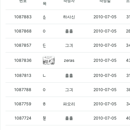
번호
작성자
작성일
조
목
심해 검색해서 봤는데
(3)
1087883
하사신
2010-07-05
3
아까 파괴된사나이 보는데.
(3)
1087868
홀홀
2010-07-05
2
단비 보는데
(1)
1087857
그긔
2010-07-05
3
돈좀벌고싶다의 현심정.gif
(5)
1087836
zeras
2010-07-05
4
나의 시나리오.
(1)
1087813
홀홀
2010-07-05
3
아레나가 죽었슴돠
(4)
1087788
그긔
2010-07-05
3
하하핫
(5)
1087759
파오리
2010-07-05
3
똥떢아. 니도 프라다 대란 때 사지 않았냐?
1087724
홀홀
2010-07-05
4