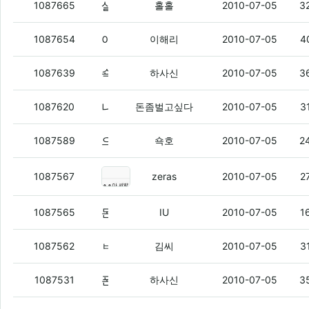
살 때 느낌 같은 게 오지 않냐?
(7)
1087665
홀홀
2010-07-05
3
아까 모르는 번호로 전화와서 받았는데 콜렉트콜ㅋ
1087654
이해리
2010-07-05
4
쇽호 심해어쩌고해서 봤는데 역시 물은 무서운거같음
1087639
하사신
2010-07-05
3
나의 아이폰 스토리
(7)
1087620
돈좀벌고싶다
2010-07-05
3
으으 =_=..
(7)
1087589
쇽호
2010-07-05
2
돈벌형불쌍하당.
(2)
1087567
zeras
2010-07-05
2
돈벌아 너 아이폰 스토리는 어떤거임?
1087565
IU
2010-07-05
1
ㅂㅇㅂㅇ
(3)
1087562
김씨
2010-07-05
3
폰텍할때 기종만 보면 느낌 팍 오지 않냐?
1087531
하사신
2010-07-05
3