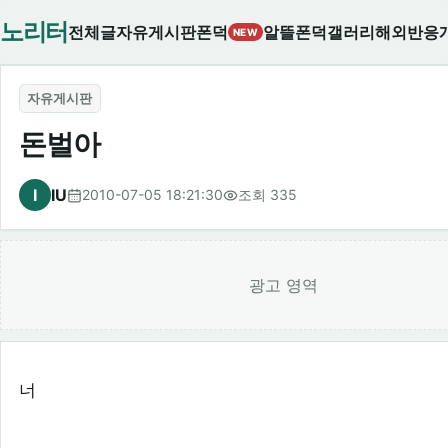
노리터
전체글
자유게시판
폰덕
알뜰폰덕
갤러리
해외반응
NEW
자유게시판
돈벌아
I
IU
2010-07-05 18:21:30
조회 335
광고 영역
너