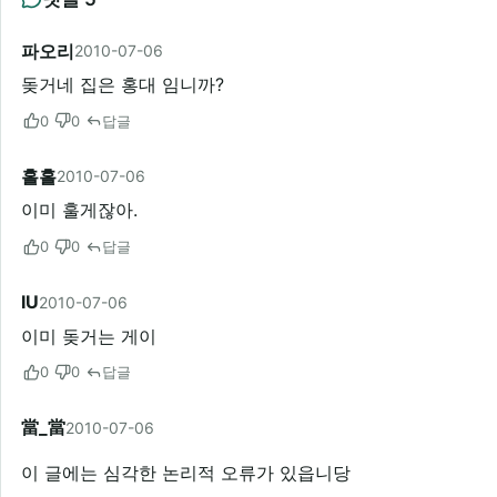
파오리
2010-07-06
돚거네 집은 홍대 임니까?
0
0
답글
홀홀
2010-07-06
이미 훌게잖아.
0
0
답글
IU
2010-07-06
이미 돚거는 게이
0
0
답글
當_當
2010-07-06
이 글에는 심각한 논리적 오류가 있읍니당