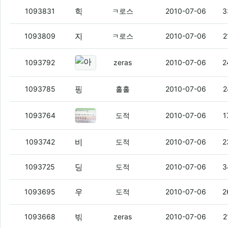
학교다닐때 bs6이였음
(3)
1093831
ㅋ로스
2010-07-06
3
자다가 굼을 궜는데 존나 짜증났음
(3)
1093809
ㅋ로스
2010-07-06
2
아근데 진짜덥다
(1)
1093792
zeras
2010-07-06
2
핑크 아몰레드 사고 싶다.
(4)
1093785
홀홀
2010-07-06
2
네??
(2)
1093764
도적
2010-07-06
1
바지들이 원래 안스키니였는데
(6)
1093742
도적
2010-07-06
2
당당이네
(3)
1093725
도적
2010-07-06
3
우리학교에 다른과에 아이유 닮은 여자애 있음
1093695
도적
2010-07-06
2
밖에존나덥네....
(4)
1093668
zeras
2010-07-06
2