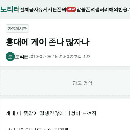
노리터
전체글
자유게시판
폰덕
알뜰폰덕
갤러리
해외반응
NEW
자유게시판
홍대에 게이 존나 많자나
도
도적
2010-07-06 15:21:53
조회 422
광고 영역
걔네 다 좆같이 잘생겼잖아 마성이 느껴짐