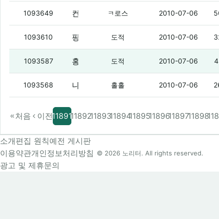
컨버스 자주색사서 락스풀고 분홍색만들어서 신었으면 게이냐?
1093649
ㅋ로스
2010-07-06
5
핑크 좆같아 왜 좆같은지 얘기 해줌
(8)
1093610
도적
2010-07-06
3
홍대에 게이 존나 많자나
(5)
1093587
도적
2010-07-06
4
나 익뮤 3개월 찼는데.
(3)
1093568
홀홀
2010-07-06
2
처음
이전
11891
11892
11893
11894
11895
11896
11897
11898
11
소개
편집 원칙
예전 게시판
이용약관
개인정보처리방침
© 2026 노리터. All rights reserved.
광고 및 제휴문의