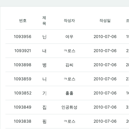
제
번호
작성자
작성일
목
난뭐임?
(5)
1093956
여우
2010-07-06
1
내가 08년도에 스키니가 존나 입고싶어서 함 사봤다?
1093921
ㅋ로스
2010-07-06
2
병맛 퀴즈
(3)
1093898
김씨
2010-07-06
2
나 다담달에 아몰레드 팔고 그냥 울햅쓸거임 ㅇㅇ
1093859
ㅋ로스
2010-07-06
2
기본료 2만 원짜리는 쓸 수 있겠는데.
1093852
홀홀
2010-07-06
1
집에서 할짓없이 발가락 빨고 있는 병신들 이거나 봐라
1093849
인공휘성
2010-07-06
3
핑크아몰레드 왜사냐?
(4)
1093838
ㅋ로스
2010-07-06
2