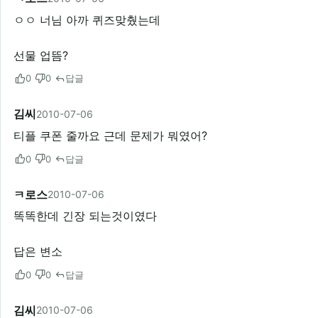
ㅇㅇ 너님 아까 퀴즈맞췄는데
선물 업뜸?
0
0
답글
김씨
2010-07-06
티플 쿠폰 줄까요 근데 문제가 뭐였어?
0
0
답글
ㅋ로스
2010-07-06
똑똑한데 긴장 되는것이였다
답은 변소
0
0
답글
김씨
2010-07-06