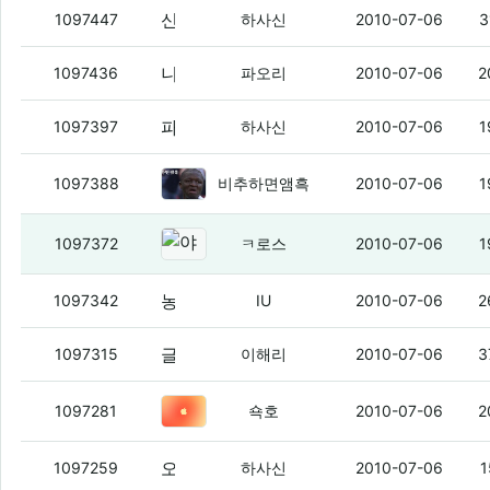
신용카드 발급받아 쓰려면 듣보잡 카드사 발급받지 마라
1097447
하사신
2010-07-06
3
니네 버블파이터 하는사람 읶냐
(4)
1097436
파오리
2010-07-06
2
파오리 봐라
(6)
1097397
하사신
2010-07-06
1
야이 나븐새기드랑
(2)
1097388
비추하면앰흑
2010-07-06
1
야이늬드랑 아이팟 터치 뚜껑이없다
1097372
ㅋ로스
2010-07-06
1
농협 카드 만들때 아무것도 모르고
(4)
1097342
IU
2010-07-06
2
글면 농마 VS 국마 어떤게 win?
(7)
1097315
이해리
2010-07-06
3
날도 선선하니 갠춘하네 ㅋ
(5)
1097281
쇽호
2010-07-06
2
오늘 하나은행 갔었는데...
(6)
1097259
하사신
2010-07-06
1