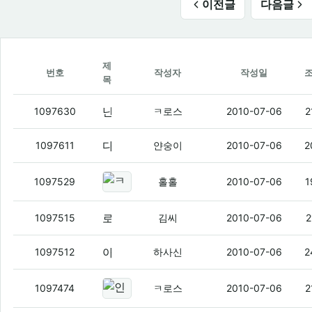
이전글
다음글
제
번호
작성자
작성일
목
난 일부러 신용카드 안 만든다 ㅇㅇ
(5)
1097630
ㅋ로스
2010-07-06
2
다들 토렌트 쓰냐?
(11)
1097611
얀숭이
2010-07-06
2
ㅋ로스
(3)
1097529
홀홀
2010-07-06
1
로스 쓴다면 주고
(2)
1097515
김씨
2010-07-06
2
아 글구 신카발급받을때 중요사항
(14)
1097512
하사신
2010-07-06
2
인제 통장에 150만원도 안 남은걸
1097474
ㅋ로스
2010-07-06
2