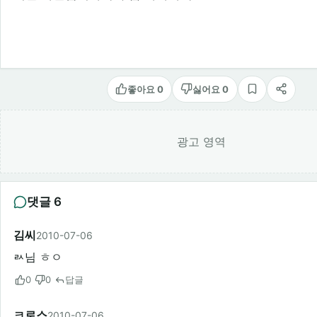
좋아요 0
싫어요 0
스크랩
공유
광고 영역
댓글 6
김씨
2010-07-06
ㄽ님 ㅎㅇ
0
0
답글
ㅋ로스
2010-07-06