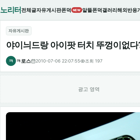
노리터
전체글
자유게시판
폰덕
알뜰폰덕
갤러리
해외반응
NEW
자유게시판
야이늬드랑 아이팟 터치 뚜껑이없다
ㅋ
ㅋ로스
2010-07-06 22:07:55
조회 197
광고 영역