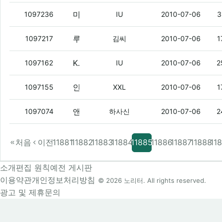
마이원 혜택
(2)
1097236
IU
2010-07-06
3
루팡 공장 떄려쳤냐
(3)
1097217
김씨
2010-07-06
1
KB카드 중에 쓸만한건
(10)
1097162
IU
2010-07-06
2
안드로이드 쓰는 애들 있냐?
(2)
1097155
XXL
2010-07-06
1
앤디카드 이름 바꼈더라
(6)
1097074
하사신
2010-07-06
2
처음
이전
11881
11882
11883
11884
11885
11886
11887
11888
11
소개
편집 원칙
예전 게시판
이용약관
개인정보처리방침
© 2026 노리터. All rights reserved.
광고 및 제휴문의