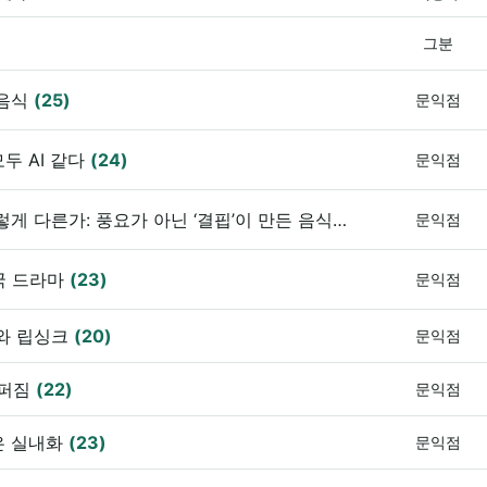
그분
 음식
(25)
문익점
두 AI 같다
(24)
문익점
왜 한국 음식은 중국·일본 음식과 이렇게 다른가: 풍요가 아닌 ‘결핍’이 만든 음식 문화
(23)
문익점
국 드라마
(23)
문익점
브와 립싱크
(20)
문익점
 퍼짐
(22)
문익점
은 실내화
(23)
문익점