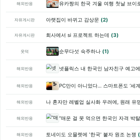
유카짱의 한국 겨울 여행 첫날 브이로
해외반응
아랫집이 바뀌고 감상문
(2)
자유게시판
회사에서 si 프로젝트 하는데
(3)
자유게시판
순무다섯 숙주하나
(1)
웃덕
넷플릭스 내 한국인 남자친구 예고
해외반응
PC만이 아니었다… 스마트폰도 ‘세
해외반응
나 혼자만 레벨업 실사화 우려에, 원래 
해외반응
“매운 걸 못 먹으면 한국인 자격 박
해외반응
토네이도 오믈렛에 '한국' 붙자 원조 논쟁
해외반응