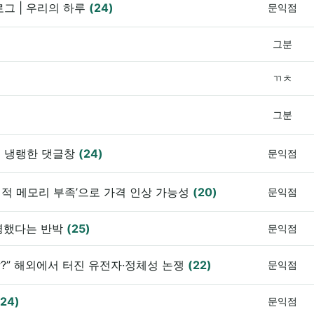
그 | 우리의 하루
(24)
문익점
그분
ㄲㅊ
그분
에 냉랭한 댓글창
(24)
문익점
계적 메모리 부족’으로 가격 인상 가능성
(20)
문익점
유명했다는 반박
(25)
문익점
탈?” 해외에서 터진 유전자·정체성 논쟁
(22)
문익점
(24)
문익점