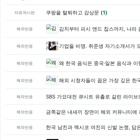
쿠팡을 탈퇴하고 감상문
(1)
자유게시판
김치부터 피시 앤드 칩스까지, 나라
해외반응
기업들 비명. 취준생 자기소개서가 모
해외반응
해외반응
해외 시청자들이 꼽은 가장 깊은 한
해외반응
SBS 가요대전 큐시트 유출로 갈린 라이
해외반응
금쪽같은 내새끼 장면이 해외 커뮤니티에
해외반응
한국 남친과 멕시코 여친의 신발 논쟁, 답
해외반응