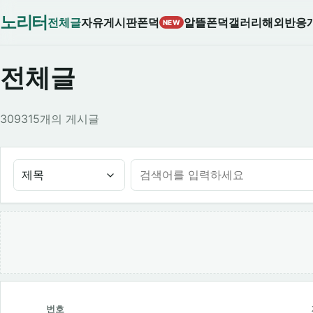
노리터
전체글
자유게시판
폰덕
알뜰폰덕
갤러리
해외반응
NEW
전체글
309315개의 게시글
제목
번호