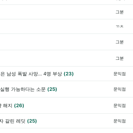
그분
ㄲㅊ
그분
그분
은 남성 폭발 사망… 4명 부상
(23)
문익점
전부 실행 가능하다는 소문
(25)
문익점
약 해지
(26)
문익점
자 갈린 레딧
(25)
문익점