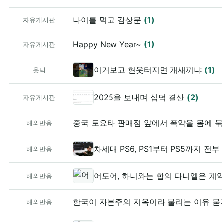
나이를 먹고 감상문
(1)
자유게시판
Happy New Year~
(1)
자유게시판
이거보고 현웃터지면 개새끼냐
(1)
웃덕
2025을 보내며 십덕 결산
(2)
자유게시판
중국 토요타 판매점 앞에서 폭약을 몸에 묶
해외반응
차세대 PS6, PS1부터 PS5까지 
해외반응
어도어, 하니와는 합의 다니엘은 계
해외반응
한국이 자본주의 지옥이라 불리는 이유 묻
해외반응