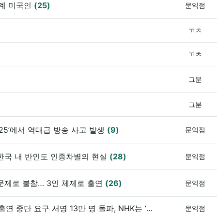
계 미국인
(25)
문익점
ㄲㅊ
ㄲㅊ
그분
그분
25’에서 역대급 방송 사고 발생
(9)
문익점
한국 내 반인도 인종차별의 현실
(28)
문익점
강 문제로 불참… 3인 체제로 출연
(26)
문익점
aespa ‘버섯구름 램프’ 논란… 홍백가합전 출연 중단 요구 서명 13만 명 돌파, NHK는 ‘서명 접수’
(28)
문익점