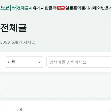
노리터
전체글
자유게시판
폰덕
알뜰폰덕
갤러리
해외반응
NEW
전체글
309315개의 게시글
제목
번호