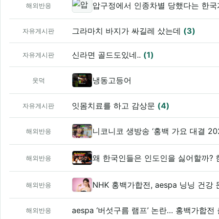
압구정에서 인종차별 당했다는 한국
해외반응
그라마치 바지가 싸길레 샀는데
(3)
자유게시판
신라면 골드도있네..
(1)
자유게시판
냉동고등어
웃덕
잇몸치료를 하고 감상문
(4)
자유게시판
니코니코 생방송 ‘홍백 가요 대결 20
해외반응
왜 한국인들은 인도인을 싫어할까? 
해외반응
NHK 홍백가합전, aespa 닝닝 건
해외반응
해외반응