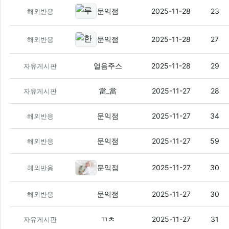
루미 코 분석
(24)
문익점
2025-11-28
23
해외반응
한국식 프라이드치킨의 기원은 아프
문익점
2025-11-28
27
해외반응
CPU 10400 쓰는데, 이젠 보내줄때가 된
얼음주스
2025-11-28
29
자유게시판
싱어게인4을(를) 감상하고 감상문
(1)
當_當
2025-11-27
28
자유게시판
만화 신인상에 AI 작품이 섞여 난리남ㅋ
문익점
2025-11-27
34
해외반응
캐논, 중국 중산 공장 폐쇄 발표
(14)
문익점
2025-11-27
59
해외반응
일본·한국·대만·중국 모두 "인구 줄
문익점
2025-11-27
30
해외반응
한국에서는 스타크래프트 브루드워가 아직도 
문익점
2025-11-27
30
해외반응
회사에서 주식줌
(3)
ㄲㅊ
2025-11-27
31
자유게시판