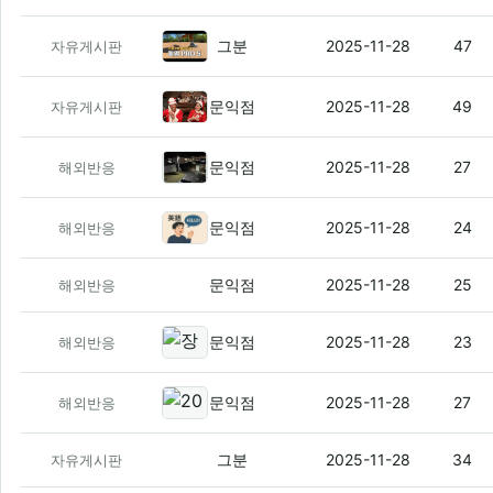
알리에서 러닝화 옴. 월영5 프로
(7)
그분
2025-11-28
47
자유게시판
후지TV, 크리스마스 이브 전통 특집
문익점
2025-11-28
49
자유게시판
AI가 만든 가짜 곰 사진, 일본 지
문익점
2025-11-28
27
해외반응
일본인의 영어 실력, 역대 최저 96
문익점
2025-11-28
24
해외반응
서울에서 반중 시위 발생
(32)
문익점
2025-11-28
25
해외반응
장기용 이제 봤다는 해외 팬 글에 
문익점
2025-11-28
23
해외반응
2025년 북한 국경 초소 병사 사진
(
문익점
2025-11-28
27
해외반응
샤오신 12.7 왔다
(2)
그분
2025-11-28
34
자유게시판