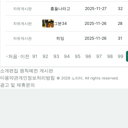
담달에 벌써 애기 돌(ROCK아님)임ㅋㅋ
(
횽들나라고
2025-11-27
32
자유게시판
어제 술먹고 집에와서
(2)
그분34
2025-11-26
28
자유게시판
여기 리뉴얼됐네요
(3)
히잉
2025-11-26
31
자유게시판
처음
이전
91
92
93
94
95
96
97
98
99
소개
편집 원칙
예전 게시판
이용약관
개인정보처리방침
© 2026 노리터. All rights reserved.
광고 및 제휴문의