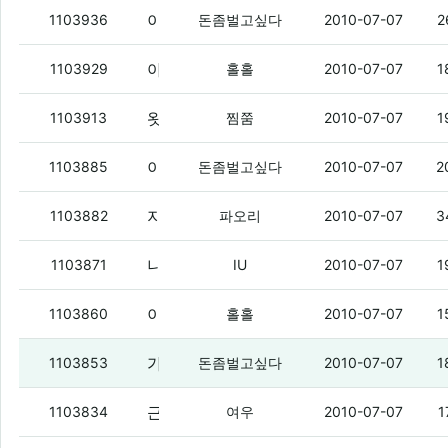
이건 어때??별사탕 12.8개 주는데 약정이 24/14
1103936
돈좀벌고싶다
2010-07-07
2
아웃뷁에서 문자 왔다.
1103929
홀홀
2010-07-07
1
왓다
(1)
1103913
찜쭘
2010-07-07
1
이제 진짜
(2)
1103885
돈좀벌고싶다
2010-07-07
2
지금까지 공부한 새글보기 성과를 발표하겟음.
1103882
파오리
2010-07-07
3
니들 알리버 사지마라 ㅇㅇ
(2)
1103871
IU
2010-07-07
1
이건 진지한 충곤데 돈벌은.
(2)
1103860
홀홀
2010-07-07
1
가진회선 다 털고나면
(1)
1103853
돈좀벌고싶다
2010-07-07
1
근데 이런 병신키보드로도
(3)
1103834
여우
2010-07-07
1