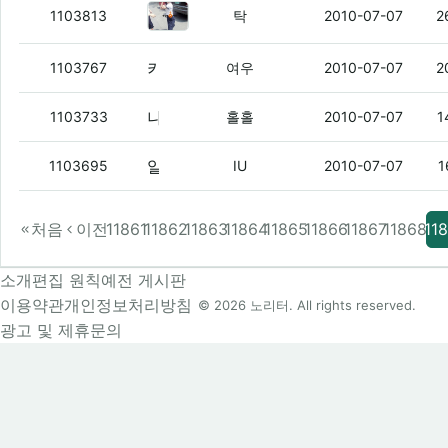
ㅋㅋㅋ얘뜨랑 방금 택배왔다 갔는데
1103813
탁
2010-07-07
2
키보드 니미 좆ㅋㅋㅋㅋㅋㅋㅋ병신 키보듴ㅋㅋㅋㅋㅋ
1103767
여우
2010-07-07
2
나 삐삐 있었는데.
(3)
1103733
홀홀
2010-07-07
1
알리버 왔다
(4)
1103695
IU
2010-07-07
1
처음
이전
11861
11862
11863
11864
11865
11866
11867
11868
11
소개
편집 원칙
예전 게시판
이용약관
개인정보처리방침
© 2026 노리터. All rights reserved.
광고 및 제휴문의