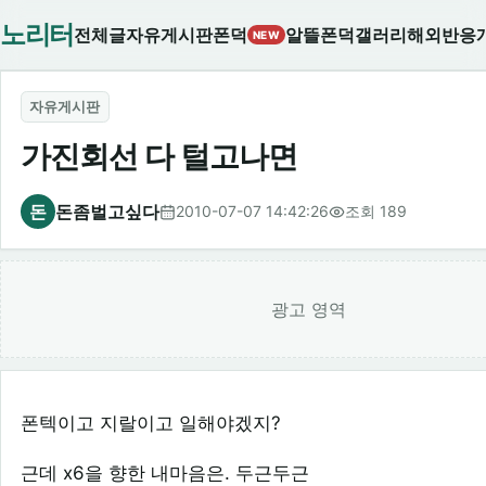
노리터
전체글
자유게시판
폰덕
알뜰폰덕
갤러리
해외반응
NEW
자유게시판
가진회선 다 털고나면
돈
돈좀벌고싶다
2010-07-07 14:42:26
조회 189
광고 영역
폰텍이고 지랄이고 일해야겠지?
근데 x6을 향한 내마음은. 두근두근