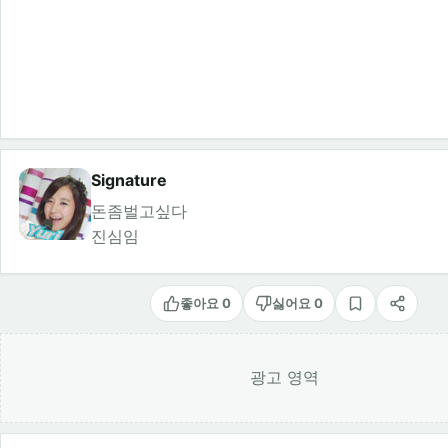
Signature
돈좀벌고싶다
진심임
좋아요 0
싫어요 0
스크랩
공유
광고 영역