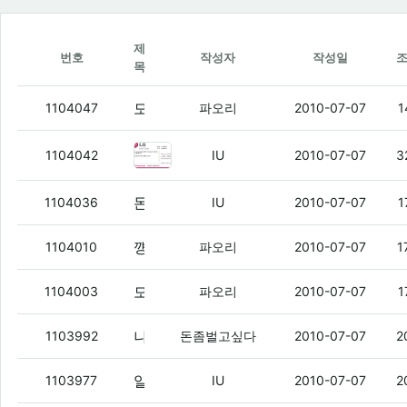
제
번호
작성자
작성일
목
모토로이 24/12도 올라옴 ㅇㅇ
(1)
1104047
파오리
2010-07-07
1
알리버 업데이트 내용
(1)
1104042
IU
2010-07-07
3
돈벌아
(2)
1104036
IU
2010-07-07
1
꺵꺵이들아
(4)
1104010
파오리
2010-07-07
1
모토로이 24/13 떧다 ㅇㅇ
(1)
1104003
파오리
2010-07-07
1
나 저거 매미콜 사도 되겠지?
(3)
1103992
돈좀벌고싶다
2010-07-07
2
알리버 나온지 얼마 됐다고
(1)
1103977
IU
2010-07-07
2