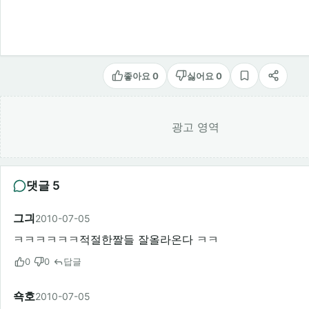
좋아요 0
싫어요 0
스크랩
공유
광고 영역
댓글 5
그긔
2010-07-05
ㅋㅋㅋㅋㅋㅋ적절한짤들 잘올라온다 ㅋㅋ
0
0
답글
쇽호
2010-07-05