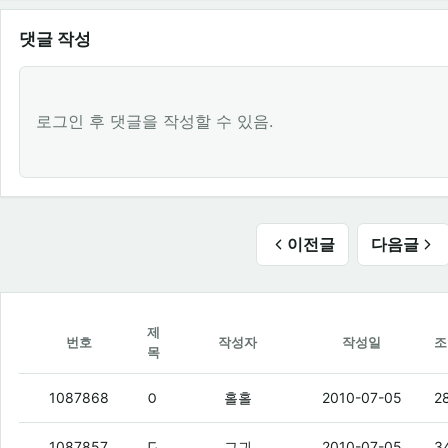
댓글 작성
로그인 후 댓글을 작성할 수 있음.
이전글
다음글
제
번호
작성자
작성일
조
목
아까 파괴된사나이 보는데.
(3)
1087868
홀홀
2010-07-05
2
단비 보는데
(1)
1087857
그긔
2010-07-05
3