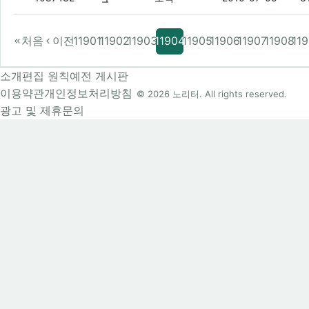
처음
이전
11901
11902
11903
11904
11905
11906
11907
11908
11
소개
편집 원칙
예전 게시판
이용약관
개인정보처리방침
© 2026 노리터. All rights reserved.
광고 및 제휴문의