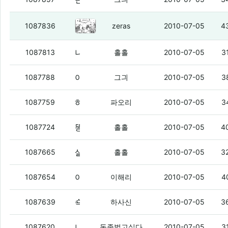
돈좀벌고싶다의 현심정.gif
(5)
1087836
zeras
2010-07-05
4
나의 시나리오.
(1)
1087813
홀홀
2010-07-05
3
아레나가 죽었슴돠
(4)
1087788
그긔
2010-07-05
3
하하핫
(5)
1087759
파오리
2010-07-05
3
똥떢아. 니도 프라다 대란 때 사지 않았냐?
1087724
홀홀
2010-07-05
4
살 때 느낌 같은 게 오지 않냐?
(7)
1087665
홀홀
2010-07-05
3
아까 모르는 번호로 전화와서 받았는데 콜렉트콜ㅋ
1087654
이해리
2010-07-05
4
쇽호 심해어쩌고해서 봤는데 역시 물은 무서운거같음
1087639
하사신
2010-07-05
3
나의 아이폰 스토리
(7)
1087620
돈좀벌고싶다
2010-07-05
3