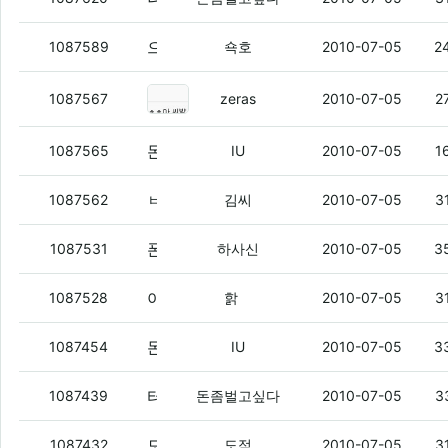
으으 =_=..
(7)
1087589
쇽호
2010-07-05
2
돈벌형불쌍하당.
(2)
1087567
zeras
2010-07-05
2
돈벌아 너 아이폰 스토리는 어떤거임?
1087565
IU
2010-07-05
1
ㅂㅇㅂㅇ
(3)
1087562
김씨
2010-07-05
3
폰텍할때 기종만 보면 느낌 팍 오지 않냐?
1087531
하사신
2010-07-05
3
아레나 그거 터지면...
(4)
1087528
핡
2010-07-05
3
돈벌아
(5)
1087454
IU
2010-07-05
3
터지지마 버스야 엉엉
(3)
1087439
돈좀벌고싶다
2010-07-05
3
모토로이 14 가면 탈까
(10)
1087432
도적
2010-07-05
3