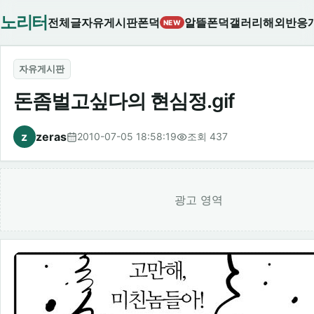
노리터
전체글
자유게시판
폰덕
알뜰폰덕
갤러리
해외반응
NEW
자유게시판
돈좀벌고싶다의 현심정.gif
z
zeras
2010-07-05 18:58:19
조회 437
광고 영역