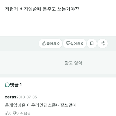
저런거 비지엠쓸때 돈주고 쓰는거야??
좋아요 0
싫어요 0
스크랩
공유
광고 영역
댓글 1
zeras
2010-07-05
온게임넷은 아우리안댄스존나잘쓰던데
0
0
답글