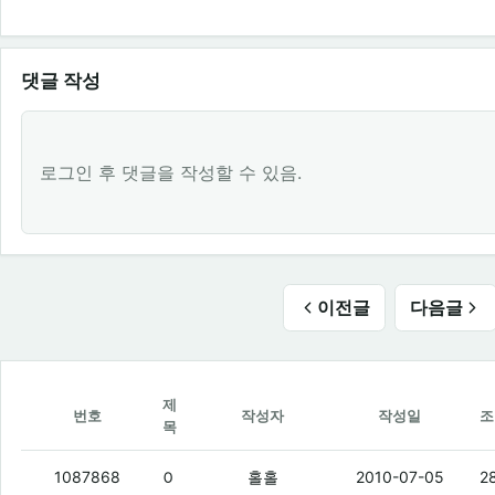
댓글 작성
로그인 후 댓글을 작성할 수 있음.
이전글
다음글
제
번호
작성자
작성일
조
목
아까 파괴된사나이 보는데.
(3)
1087868
홀홀
2010-07-05
2