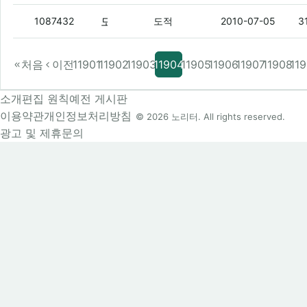
모토로이 14 가면 탈까
(10)
1087432
도적
2010-07-05
3
처음
이전
11901
11902
11903
11904
11905
11906
11907
11908
11
소개
편집 원칙
예전 게시판
이용약관
개인정보처리방침
© 2026 노리터. All rights reserved.
광고 및 제휴문의