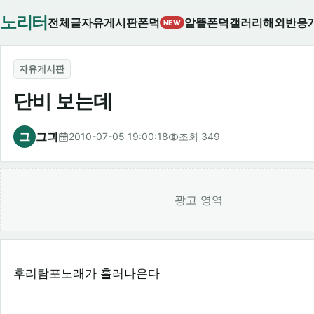
노리터
전체글
자유게시판
폰덕
알뜰폰덕
갤러리
해외반응
NEW
자유게시판
단비 보는데
그
그긔
2010-07-05 19:00:18
조회 349
광고 영역
후리탐포노래가 흘러나온다