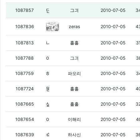
단비 보는데
(1)
1087857
그긔
2010-07-05
3
돈좀벌고싶다의 현심정.gif
(5)
1087836
zeras
2010-07-05
4
나의 시나리오.
(1)
1087813
홀홀
2010-07-05
3
아레나가 죽었슴돠
(4)
1087788
그긔
2010-07-05
3
하하핫
(5)
1087759
파오리
2010-07-05
3
똥떢아. 니도 프라다 대란 때 사지 않았냐?
1087724
홀홀
2010-07-05
4
살 때 느낌 같은 게 오지 않냐?
(7)
1087665
홀홀
2010-07-05
3
아까 모르는 번호로 전화와서 받았는데 콜렉트콜ㅋ
1087654
이해리
2010-07-05
4
쇽호 심해어쩌고해서 봤는데 역시 물은 무서운거같음
1087639
하사신
2010-07-05
3