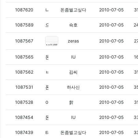
나의 아이폰 스토리
(7)
1087620
돈좀벌고싶다
2010-07-05
3
으으 =_=..
(7)
1087589
쇽호
2010-07-05
2
돈벌형불쌍하당.
(2)
1087567
zeras
2010-07-05
2
돈벌아 너 아이폰 스토리는 어떤거임?
1087565
IU
2010-07-05
1
ㅂㅇㅂㅇ
(3)
1087562
김씨
2010-07-05
3
폰텍할때 기종만 보면 느낌 팍 오지 않냐?
1087531
하사신
2010-07-05
3
아레나 그거 터지면...
(4)
1087528
핡
2010-07-05
3
돈벌아
(5)
1087454
IU
2010-07-05
3
터지지마 버스야 엉엉
(3)
1087439
돈좀벌고싶다
2010-07-05
3