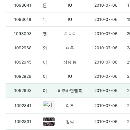
돈벌 있냐?
(1)
1093041
IU
2010-07-06
1
13$ 스테레오 블투 하나 사라
(2)
1093018
IU
2010-07-06
1
옛날엔 정전의 대명사엿던 김씨가
(3)
1093003
ㅊㅇㄷ
2010-07-06
2
와나 김씨아줌마 낚시 쩌네
(4)
1092968
여우
2010-07-06
2
야이 ㅅㅂ 내가 진짜 늬들은 안깔려고 맘 먹었는데 용서가 안되냉
1092945
짐승 동
2010-07-06
2
이거 존나 괜춘함 ㅇㅇ
(2)
1092926
IU
2010-07-06
2
야이 나븐새기들앙
(4)
1092903
비추하면앰흑
2010-07-06
2
키보드 고장나서 좆구린 노트북 씀..
1092841
여우
2010-07-06
2
틀린 그림 찾기
(4)
1092831
김씨
2010-07-06
2