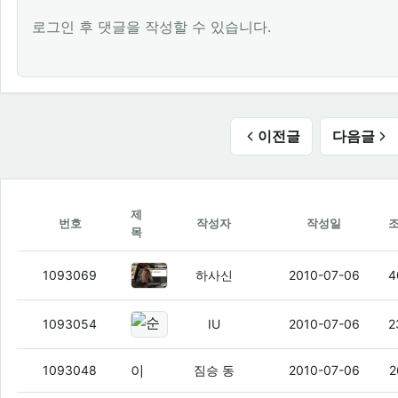
로그인 후 댓글을 작성할 수 있습니다.
이전글
다음글
제
번호
작성자
작성일
목
오전에 아파트 전기배선공사로 인해 
1093069
하사신
2010-07-06
4
순식간에 정덕이네
(1)
1093054
IU
2010-07-06
2
야이 ㅅㅂ 이게 그 말로만 듣던 사랑의 감정인거냐?!
1093048
짐승 동
2010-07-06
2