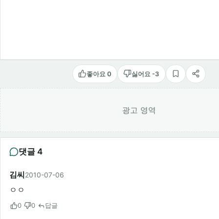
좋아요 0
싫어요 -3
스크랩
공유
광고 영역
댓글 4
김씨
2010-07-06
ㅇㅇ
0
0
답글