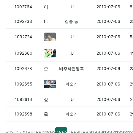
아이유 미아 vs 박정현 미아 뭐가 더 좋냐?
1092764
IU
2010-07-06
8
f(x) 라는 애들을 노래방에서 첨 봤다면 막장인가요?!
1092733
짐승 동
2010-07-06
2
사랑해, 사랑해, 난 이말 밖엔 못하
1092724
IU
2010-07-06
5
정덕임 ㅇㅇ
(3)
1092680
IU
2010-07-06
1
으앜ㅋㅋㅋㅋㅋㅋㅋ 찍기포텐폭발옄ㅋㅋㅋㅋㅋㅋㅋㅋㅋㅋㅋㅋㅋㅋㅋㅋ
1092678
비추하면앰흑
2010-07-06
2
연부리 ㅇㅇ
(1)
1092655
파오리
2010-07-06
2
정덕임 ㅇㅇ
(2)
1092616
IU
2010-07-06
2
홀봇생키
(2)
1092598
파오리
2010-07-06
2
처음
이전
11891
11892
11893
11894
11895
11896
11897
11898
11