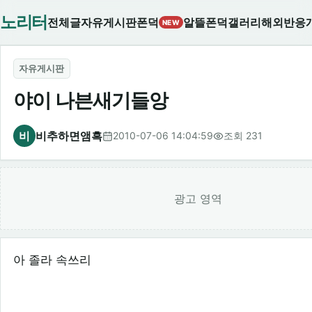
노리터
전체글
자유게시판
폰덕
알뜰폰덕
갤러리
해외반응
NEW
자유게시판
야이 나븐새기들앙
비
비추하면앰흑
2010-07-06 14:04:59
조회 231
광고 영역
아 졸라 속쓰리