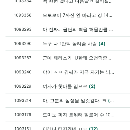
떡 한번 쳤다고 다음날 비실비실하다면 도대체 어떻게 떡을 치길래 그런거냐?
1093384
모토로이 7까진 안 바라고 걍 14달고 타야지
1093358
아 진짜... 금단의 벽을 허물만큼 절박해졌음.
1093293
누구 나 1만덕 돌려줄 사람
(4)
1093290
근데 제라스가 IU한테 오천덕준거 아니냐?
1093267
야이 ㅅㅂ 김씨가 지금 자기는 늬들에 비해서 노말하단다..
1093240
여자가 핫바를 입으로
(2)
1093229
아, 그분의 심정을 알것같다. ㅋ
(5)
1093214
도미노 피자 트위터 팔로어 수 100당 천원 할인
1093179
아레나 터지겠네 ㅇㅇ
(12)
1093151