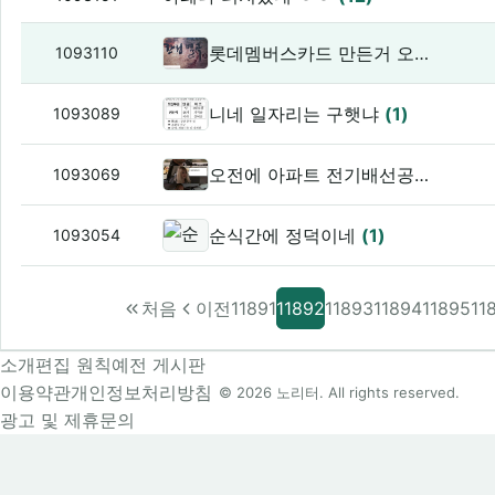
롯데멤버스카드 만든거 오늘 배송됐는데
1093110
니네 일자리는 구햇냐
(1)
1093089
오전에 아파트 전기배선공사로 인해 집 정전 ㅋ
1093069
순식간에 정덕이네
(1)
1093054
처음
이전
11891
11892
11893
11894
11895
11
소개
편집 원칙
예전 게시판
이용약관
개인정보처리방침
© 2026 노리터. All rights reserved.
광고 및 제휴문의