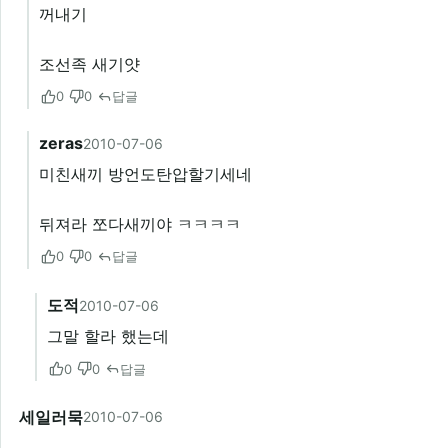
꺼내기
조선족 새기얏
0
0
답글
zeras
2010-07-06
미친새끼 방언도탄압할기세네
뒤져라 쪼다새끼야 ㅋㅋㅋㅋ
0
0
답글
도적
2010-07-06
그말 할라 했는데
0
0
답글
세일러묵
2010-07-06