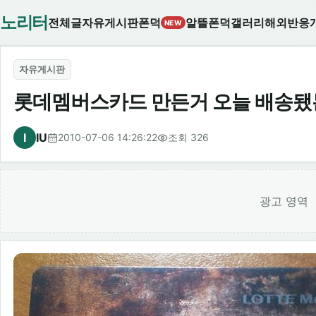
노리터
전체글
자유게시판
폰덕
알뜰폰덕
갤러리
해외반응
NEW
자유게시판
롯데멤버스카드 만든거 오늘 배송
I
IU
2010-07-06 14:26:22
조회 326
광고 영역