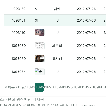
도미노 피자 트위터 팔로어 수 100당 천원 할인
1093179
김씨
2010-07-06
3
아레나 터지겠네 ㅇㅇ
(12)
1093151
IU
2010-07-06
2
롯데멤버스카드 만든거 오늘 배송
1093110
IU
2010-07-06
3
니네 일자리는 구햇냐
(1)
1093089
파오리
2010-07-06
2
오전에 아파트 전기배선공사로 인해 
1093069
하사신
2010-07-06
4
순식간에 정덕이네
(1)
1093054
IU
2010-07-06
2
처음
이전
11891
11892
11893
11894
11895
11896
11897
11898
11
소개
편집 원칙
예전 게시판
이용약관
개인정보처리방침
© 2026 노리터. All rights reserved.