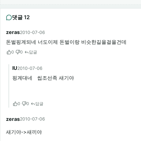
댓글 12
zeras
2010-07-06
돈벌핑계되네 너도이제 돈벌이랑 비슷한길을걸을건데
0
0
답글
IU
2010-07-06
핑계대네 씹조선족 새기야
0
0
답글
zeras
2010-07-06
새기야->새끼야