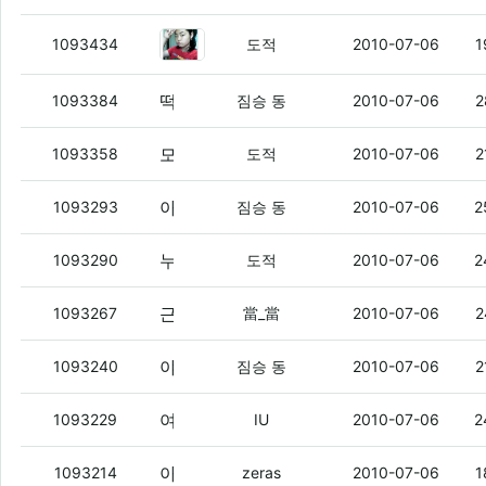
당당이네
(7)
1093434
도적
2010-07-06
1
떡 한번 쳤다고 다음날 비실비실하다면 도대체 어떻게 떡을 치길래 그런거냐?
1093384
짐승 동
2010-07-06
2
모토로이 7까진 안 바라고 걍 14달고 타야지
1093358
도적
2010-07-06
2
아 진짜... 금단의 벽을 허물만큼 절박해졌음.
1093293
짐승 동
2010-07-06
2
누구 나 1만덕 돌려줄 사람
(4)
1093290
도적
2010-07-06
2
근데 제라스가 IU한테 오천덕준거 아니냐?
1093267
當_當
2010-07-06
2
야이 ㅅㅂ 김씨가 지금 자기는 늬들에 비해서 노말하단다..
1093240
짐승 동
2010-07-06
2
여자가 핫바를 입으로
(2)
1093229
IU
2010-07-06
2
아, 그분의 심정을 알것같다. ㅋ
(5)
1093214
zeras
2010-07-06
1