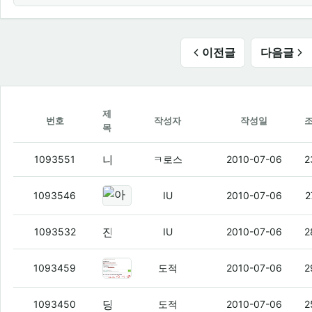
이전글
다음글
제
번호
작성자
작성일
목
나 사촌형한테 침수 아이팟 받아오께 ㅇㅇ
1093551
ㅋ로스
2010-07-06
2
아레나 다른데서 하나 추가주문 하
1093546
IU
2010-07-06
2
진짜
(1)
1093532
IU
2010-07-06
2
당당이네
(4)
1093459
도적
2010-07-06
2
당당이네
(6)
1093450
도적
2010-07-06
2