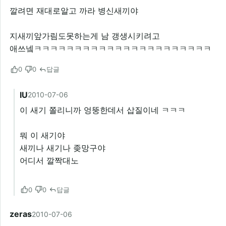
깔려면 재대로알고 까라 병신새끼야
지새끼앞가림도못하는게 남 갱생시키려고
애쓰넼ㅋㅋㅋㅋㅋㅋㅋㅋㅋㅋㅋㅋㅋㅋㅋㅋㅋㅋㅋㅋㅋㅋ
0
0
답글
IU
2010-07-06
이 새기 쫄리니까 엉뚱한데서 삽질이네 ㅋㅋㅋ
뭐 이 새기야
새끼나 새기나 좆망구야
어디서 깔짝대노
0
0
답글
zeras
2010-07-06