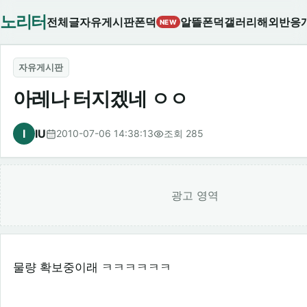
노리터
전체글
자유게시판
폰덕
알뜰폰덕
갤러리
해외반응
NEW
자유게시판
아레나 터지겠네 ㅇㅇ
I
IU
2010-07-06 14:38:13
조회 285
광고 영역
물량 확보중이래 ㅋㅋㅋㅋㅋㅋ