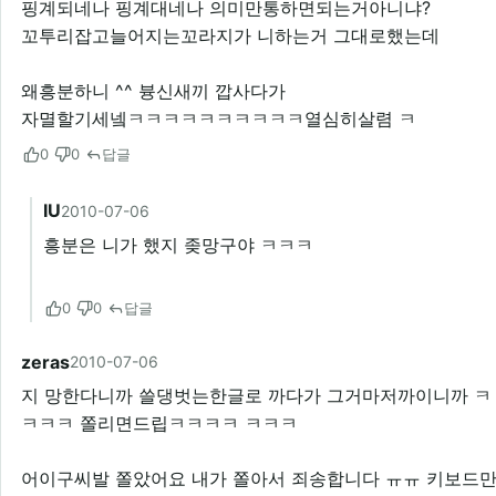
핑계되네나 핑계대네나 의미만통하면되는거아니냐?
꼬투리잡고늘어지는꼬라지가 니하는거 그대로했는데
왜흥분하니 ^^ 븅신새끼 깝사다가
자멸할기세넼ㅋㅋㅋㅋㅋㅋㅋㅋㅋㅋ열심히살렴 ㅋ
0
0
답글
IU
2010-07-06
흥분은 니가 했지 좆망구야 ㅋㅋㅋ
0
0
답글
zeras
2010-07-06
지 망한다니까 쓸댕벗는한글로 까다가 그거마저까이니까 ㅋ
ㅋㅋㅋ 쫄리면드립ㅋㅋㅋㅋ ㅋㅋㅋ
어이구씨발 쫄았어요 내가 쫄아서 죄송합니다 ㅠㅠ 키보드