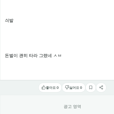
싀발
돈벌이 괜히 타라 그랬네 ㅅㅂ
좋아요 0
싫어요 0
스크랩
공유
광고 영역