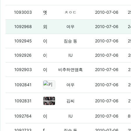
옛날엔 정전의 대명사엿던 김씨가
(3)
1093003
ㅊㅇㄷ
2010-07-06
2
와나 김씨아줌마 낚시 쩌네
(4)
1092968
여우
2010-07-06
2
야이 ㅅㅂ 내가 진짜 늬들은 안깔려고 맘 먹었는데 용서가 안되냉
1092945
짐승 동
2010-07-06
2
이거 존나 괜춘함 ㅇㅇ
(2)
1092926
IU
2010-07-06
2
야이 나븐새기들앙
(4)
1092903
비추하면앰흑
2010-07-06
2
키보드 고장나서 좆구린 노트북 씀..
1092841
여우
2010-07-06
2
틀린 그림 찾기
(4)
1092831
김씨
2010-07-06
2
아이유 미아 vs 박정현 미아 뭐가 더 좋냐?
1092764
IU
2010-07-06
8
f(x) 라는 애들을 노래방에서 첨 봤다면 막장인가요?!
1092733
짐승 동
2010-07-06
2