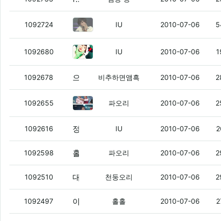
사랑해, 사랑해, 난 이말 밖엔 못하
1092724
IU
2010-07-06
5
정덕임 ㅇㅇ
(3)
1092680
IU
2010-07-06
1
으앜ㅋㅋㅋㅋㅋㅋㅋ 찍기포텐폭발옄ㅋㅋㅋㅋㅋㅋㅋㅋㅋㅋㅋㅋㅋㅋㅋㅋ
1092678
비추하면앰흑
2010-07-06
2
연부리 ㅇㅇ
(1)
1092655
파오리
2010-07-06
2
정덕임 ㅇㅇ
(2)
1092616
IU
2010-07-06
2
홀봇생키
(2)
1092598
파오리
2010-07-06
2
대구 덥긴 덥네
(3)
1092510
천둥오리
2010-07-06
2
야들아. mns가 옛날부터 하던 곳이냐?
(3
1092497
홀홀
2010-07-06
2