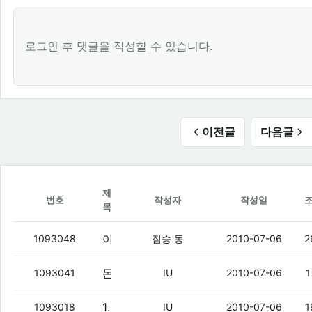
로그인 후 댓글을 작성할 수 있습니다.
이전글
다음글
제
번호
작성자
작성일
목
야이 ㅅㅂ 이게 그 말로만 듣던 사랑의 감정인거냐?!
1093048
짐승 동
2010-07-06
2
돈벌 있냐?
(1)
1093041
IU
2010-07-06
1
13$ 스테레오 블투 하나 사라
(2)
1093018
IU
2010-07-06
1