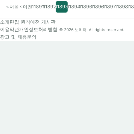
처음
이전
11891
11892
11893
11894
11895
11896
11897
11898
11
소개
편집 원칙
예전 게시판
이용약관
개인정보처리방침
© 2026 노리터. All rights reserved.
광고 및 제휴문의