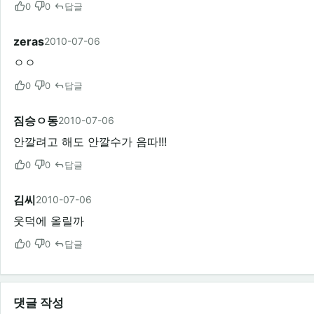
0
0
답글
zeras
2010-07-06
ㅇㅇ
0
0
답글
짐승ㅇ동
2010-07-06
안깔려고 해도 안깔수가 음따!!!
0
0
답글
김씨
2010-07-06
웃덕에 올릴까
0
0
답글
댓글 작성