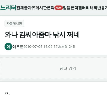
노리터
전체글
자유게시판
폰덕
알뜰폰덕
갤러리
해외반응
NEW
자유게시판
와나 김씨아줌마 낚시 쩌네
여
여우
2010-07-06 14:09:57
조회 245
광고 영역
ㅇ.