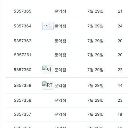
일본인 없는 팀이 만든 일본다움, 포르자 호
5357365
문익점
7월 29일
21
Windows 11에서 로컬 계정을 만드는
5357364
문익점
7월 29일
24
붙지 않는 테플론에 붙고 에탄올로 떼는 
5357362
문익점
7월 29일
20
교수의 ‘마다가스카르’ 함정에 AI 과제 제출
5357361
문익점
7월 29일
20
어린이 스마트폰 사용과 독해력 저하
5357360
문익점
7월 29일
22
RTX 2080 Ti를 22GB로 메모리
5357359
문익점
7월 29일
44
GrapheneOS 강제 데이터 삭제, 미국 
5357358
문익점
7월 29일
23
엔비디아 7500억달러 거래, AI 투자 순
5357357
문익점
7월 29일
18