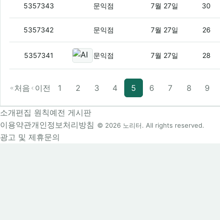
테무 앱 시작화면에 숨겨진 '다크 패턴'과
5357343
문익점
7월 27일
30
유럽연합이 제시한 '쿠키 동의 배너' 퇴출
5357342
문익점
7월 27일
26
AI는 정말 개발자의 일자리를 뺏고
5357341
문익점
7월 27일
28
처음
이전
1
2
3
4
5
6
7
8
9
소개
편집 원칙
예전 게시판
이용약관
개인정보처리방침
© 2026 노리터. All rights reserved.
광고 및 제휴문의