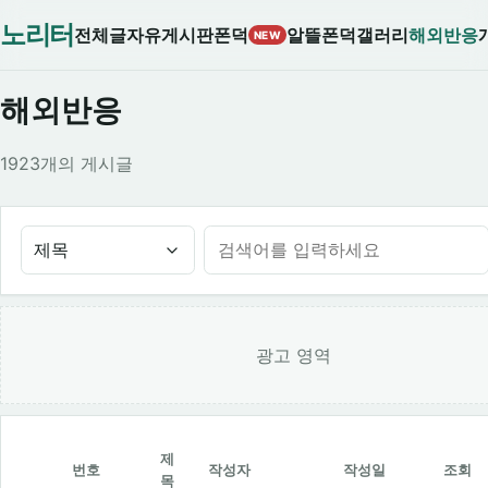
노리터
전체글
자유게시판
폰덕
알뜰폰덕
갤러리
해외반응
NEW
해외반응
1923개의 게시글
제목
광고 영역
제
번호
작성자
작성일
조회
목