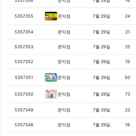
논스틱 팬 코팅, 멀쩡해 보여도 입자가 
5357356
문익점
7월 29일
16
BYD 일본 전용 경형 전기차 라꼬, 
5357355
문익점
7월 29일
24
중국 CXMT 상장 첫날 466% 급등, 키
5357354
문익점
7월 29일
21
구글 검색결과 스크래핑, 법원은 DMCA
5357353
문익점
7월 29일
25
태양광 패널은 씻어야 할까? 출력 변화와
5357352
문익점
7월 29일
19
영화 치이카와, 개봉 3일 만에 흥행
5357351
문익점
7월 29일
50
『미이짱과 야마다씨』 애니화, 장애
5357350
문익점
7월 29일
73
일본 돈가스 체인 카츠야, 가격 인상 뒤 
5357349
문익점
7월 29일
23
중국의 ‘인간 증류’ AI 분신, 직원의 업
5357348
문익점
7월 29일
18